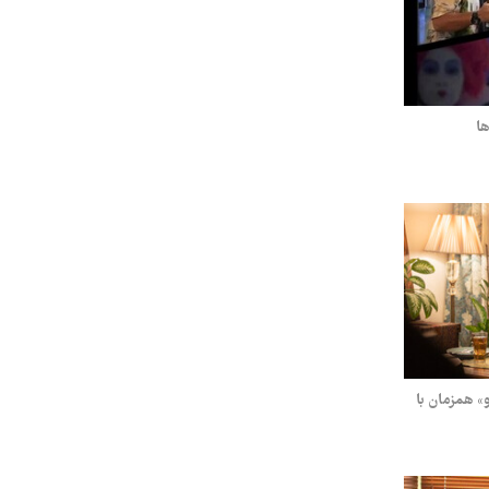
ها
و» همزمان با