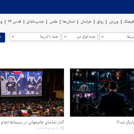
رهنگ
ورزش
رواق
خراسان
استان‌ها
عکس
چندرسانه‌ای
قدس ۲۴
وی
س‌ها
همه انواع خبر
همه باکس‌ها
ا
بازیگر شد؟!
آمار تماشای جام‌جهانی در سینماها اعلام
۱۴۰۵-۰۴-۳۰ ۱۲:۲۲