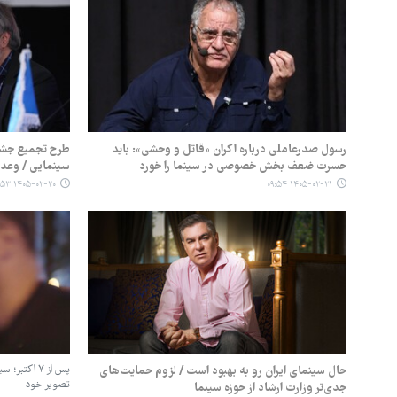
رسول صدرعاملی درباره اکران «قاتل و وحشی»: باید
طرح تجمیع جشنو
حسرت ضعف بخش خصوصی در سینما را خورد
سینمایی / وعده
۱۴۰۵-۰۲-۲۰ ۰۹:۵۳
۱۴۰۵-۰۲-۲۱ ۰۹:۵۴
حال سینمای ایران رو به بهبود است / لزوم حمایت‌های
پس از ۷ اکت
تصویر خود
جدی‌تر وزارت ارشاد از حوزه سینما