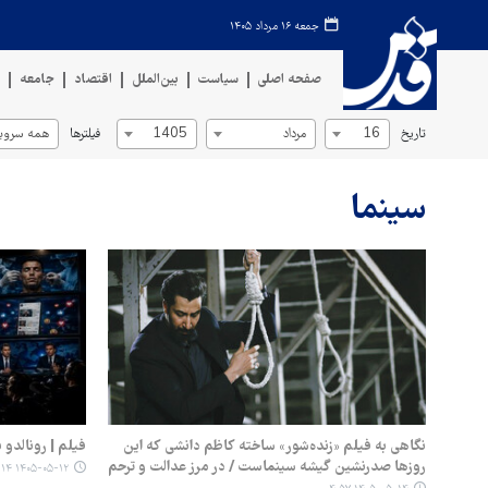
جمعه ۱۶ مرداد ۱۴۰۵
صفحه اصلی
سیاست
بین‌الملل
اقتصاد
جامعه
ف
تاریخ
فیلترها
16
مرداد
1405
همه سروی
سینما
نگاهی به فیلم «زنده‌شور» ساخته کاظم دانشی که این
فیلم | رونالدو 
روزها صدرنشین گیشه سینماست / در مرز عدالت و ترحم
۱۴۰۵-۰۵-۱۲ ۱۱:۱۴