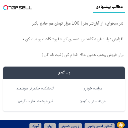
مطالب پیشنهادی
تتر میخوای؟ از آبان‌تتر بخر | 100 هزار تومان هم جایزه بگیر
افزایش درآمـد فروشگاهت رو تضمین کن « فروشگاهت رو ثبت کن »
برای فروش بیشتر، همین حالا اقدام کن ( ثبت نام کن )
وب گردی
مزایده خودرو
اندیشکده حکمرانی هوشمند
هزینه سفر به کربلا
انبار هوشمند فلزات گرانبها
آستان قدس رضوی
اربعین حسینی
ایران
آمریکا