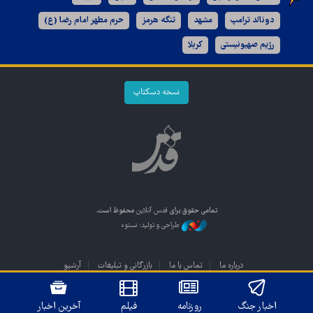
دونالد ترامپ
مشهد
تنگه هرمز
حرم مطهر امام رضا (ع)
رژیم صهیونیستی
کربلا
نسخه دسکتاپ
تمامی حقوق برای
قدس آنلاین
محفوظ است.
طراحی و تولید: نستوه
درباره ما
تماس با ما
بازرگانی و تبلیغات
آرشیو
اخبار جنگ
روزنامه
فیلم
آخرین اخبار