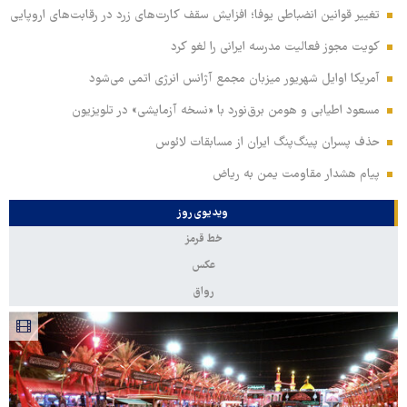
تغییر قوانین انضباطی یوفا؛ افزایش سقف کارت‌های زرد در رقابت‌های اروپایی
کویت مجوز فعالیت مدرسه ایرانی را لغو کرد
آمریکا اوایل شهریور میزبان مجمع آژانس انرژی اتمی می‌شود
مسعود اطیابی و هومن برق‌نورد با «نسخه آزمایشی» در تلویزیون
حذف پسران پینگ‌پنگ ایران از مسابقات لائوس
پیام هشدار مقاومت یمن به ریاض
ویدیوی روز
خط قرمز
عکس
رواق