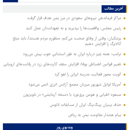
آخرین مطالب
مراکز فرماندهی نیروهای سعودی در مرز یمن هدف قرار گرفت
رئیس مجلس: واقعیت‌ها را بپذیرید و به تعهدات‌تان عمل کنید
پزشکیان: وقتی از وفاق صحبت می‌کنم، منظورم مردم هستند/ باید مبلغ
کالابرگ را افزایش دهیم
ترامپ: همه چیز درباره ایران به طور استثنایی خوب پیش می‌رود
تغییر قوانین انضباطی یوفا؛ افزایش سقف کارت‌های زرد در رقابت‌های اروپایی
کویت مجوز فعالیت مدرسه ایرانی را لغو کرد
آمریکا اوایل شهریور میزبان مجمع آژانس انرژی اتمی می‌شود
مسعود اطیابی و هومن برق‌نورد با «نسخه آزمایشی» در تلویزیون
حذف پسران پینگ‌پنگ ایران از مسابقات لائوس
پیام هشدار مقاومت یمن به ریاض
ویدیوی روز