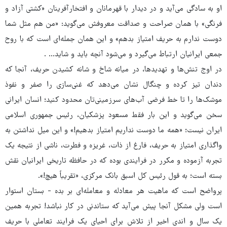
او به سادگی می‌آید و در دیدار با قهرمانان و افتخارآفرینان «کشتی آزاد و
فرنگی» با همان صراحت و صداقت معروفش می‌گوید: «من هم مثل شما
دوست ندارم به حریف امتیاز بدهم» و این همان جمله‌ای است که با روح
جمعی ایرانیان ارتباط می‌گیرد و می‌شود آنچه باید و شاید... .
در اوج تنش‌ها و تهدیدها، در میانه شاخ ‌و شانه کشیدن حریف، آنجا که
دندان تیز کرده و چنگال نشان می‌دهد که غنی‌سازی را صفر و نفوذ
موشک‌ها را تا خط فرضی آب‌های سرزمینی‌تان محدود کنید؛ انسان ایرانی
سخن می‌گوید و این بار فقط مسعود پزشکیان، رئیس جمهوری اسلامی
ایران نیست؛ «همه ما دوست نداریم امتیاز بدهیم!» و این میل نداشتن به
واگذاری امتیاز به حریف، فارغ از ذات، غریزه و فطرت، ناشی از نتیجه یک
تجربه آزموده و مکرر در فرایندی بوده که در حافظه تاریخی ایرانیان نقش
بسته است؛ به قول رئیس کل اسبق بانک مرکزی، «تقریباً هیچ!».
پرواضح است که ماهیت هر معادله و معامله‌ای بر بده - بستان استوار
است ولی مشکل آنجا پیش می‌آید که ستاندنی در کار نباشد! تجربه همین
یک سال و اندی اخیر از تلاش برای احیای یک فرایند تعاملی با حریف