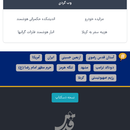
وب گردی
مزایده خودرو
اندیشکده حکمرانی هوشمند
هزینه سفر به کربلا
انبار هوشمند فلزات گرانبها
آستان قدس رضوی
اربعین حسینی
ایران
آمریکا
دونالد ترامپ
مشهد
تنگه هرمز
حرم مطهر امام رضا (ع)
رژیم صهیونیستی
کربلا
نسخه دسکتاپ