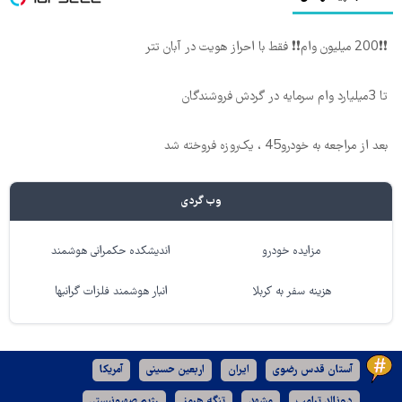
❗❗200 میلیون وام❗❗ فقط با احراز هویت در آبان تتر
تا 3میلیارد وام سرمایه در گردش فروشندگان
بعد از مراجعه به خودرو45 ، یک‌روزه فروخته شد
وب گردی
مزایده خودرو
اندیشکده حکمرانی هوشمند
هزینه سفر به کربلا
انبار هوشمند فلزات گرانبها
آستان قدس رضوی
ایران
اربعین حسینی
آمریکا
دونالد ترامپ
مشهد
تنگه هرمز
رژیم صهیونیستی