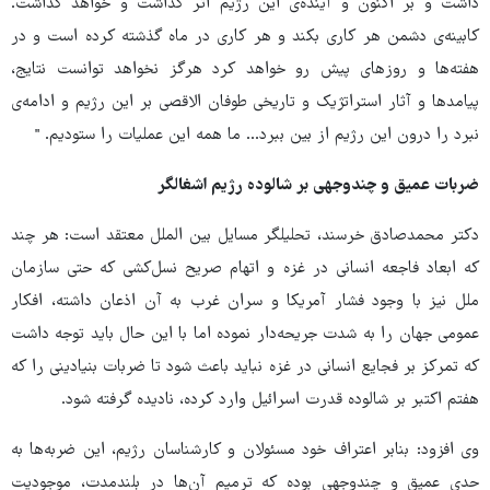
داشت و بر اکنون و آینده‌ی این رژیم اثر گذاشت و خواهد گذاشت.
کابینه‌ی دشمن هر کاری بکند و هر کاری در ماه گذشته کرده است و در
هفته‌ها و روزهای پیش رو خواهد کرد هرگز نخواهد توانست نتایج،
پیامدها و آثار استراتژیک و تاریخی طوفان الاقصی بر این رژیم و ادامه‌ی
نبرد را درون این رژیم از بین ببرد... ما همه این عملیات را ستودیم. "
ضربات عمیق و چندوجهی بر شالوده رژیم اشغالگر
دکتر محمدصادق خرسند، تحلیلگر مسایل بین الملل معتقد است: هر چند
که ابعاد فاجعه انسانی در غزه و اتهام صریح نسل‌کشی که حتی سازمان
ملل نیز با وجود فشار آمریکا و سران غرب به آن اذعان داشته، افکار
عمومی جهان را به شدت جریحه‌دار نموده اما با این حال باید توجه داشت
که تمرکز بر فجایع انسانی در غزه نباید باعث شود تا ضربات بنیادینی را که
هفتم اکتبر بر شالوده قدرت اسرائیل وارد کرده، نادیده گرفته شود.
وی افزود: بنابر اعتراف خود مسئولان و کارشناسان رژیم، این ضربه‌ها به
حدی عمیق و چندوجهی بوده که ترمیم آن‌ها در بلندمدت، موجودیت