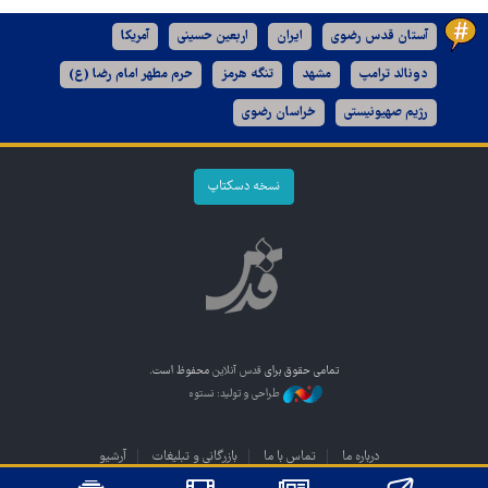
آستان قدس رضوی
ایران
اربعین حسینی
آمریکا
دونالد ترامپ
مشهد
تنگه هرمز
حرم مطهر امام رضا (ع)
رژیم صهیونیستی
خراسان رضوی
نسخه دسکتاپ
تمامی حقوق برای
قدس آنلاین
محفوظ است.
طراحی و تولید: نستوه
درباره ما
تماس با ما
بازرگانی و تبلیغات
آرشیو