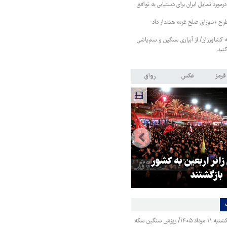
رمورد تمایل ایران برای دستیابی به توافق
طرح «شورای صلح غزه» هشدار داد
کشاورزان/ از آبیاری سنگین و سم‌پاشی
نید
قرمز
عکس
رواق
 زائر اربعین به کشور
هماهنگی محور مقاومت، آمریکا ر
بازگشتند
در منطقه درمانده کرد
قیمت طلا و سکه یکشنبه ۱۱ مرداد ۱۴۰۵/ ریزش سنگین سکه