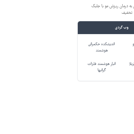
 به درمان ریزش مو با جلبک
وب گردی
اندیشکده حکمرانی
هوشمند
بلا
انبار هوشمند فلزات
گرانبها