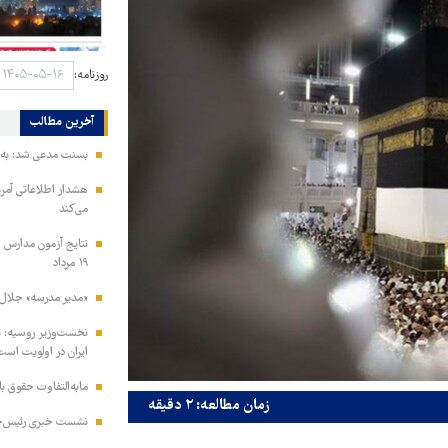
روزنامه:
آخرین مطالب
بسنت مدعی شد: به ز
هشدار اطلاعاتی آمری
می‌کند
نتایج آزمون مدارس س
۱۹ مرداد
«مدیر مدرسه» جلال 
نخست‌وزیر روسیه:‌ ت
ایران در اولویت است
مابه‌التفاوت حقوق 
زمان مطالعه: ۲ دقیقه
نشست خبری رئیس‌جمه