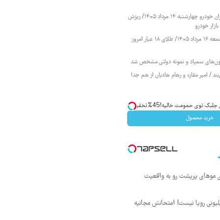
قیمت محصولات ایران خودرو چهارشنبه ۱۴ مرداد ۱۴۰۵/ ریزش
ازار خودرو
قیمت طلا و سکه جمعه ۱۶ مرداد ۱۴۰۵/ طلای ۱۸ عیار امروز
زمون‌های سمپاد و نمونه دولتی مشخص شد
ند / امیر مقاره و رهام هادیان از هم جدا
ک توی حمومت خالیه!45%تخفیف
خرید محصول
ی موهای پرپشت رو به واقعیت
د ماهی 800 میلیونی رویا نیست! امتحانش مجانیه