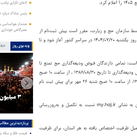
د.
ادعای تکراری ترامپ د
رئیس شاباک درباره 
هشدار هواشناسی به 
عصرگاهی خودداری ک
 توسط سازمان حج و زیارت، مقرر است پیش ثبت‌نام از
دارندگان قبوض حج تمتع (با شرایط ذیل)، همزمان از ساعت ۱۰ صبح روز یکشنبه ۱۴۰۴/۰۷/۲۰ در سراسر کشور آغاز ‌شود و تا
ویدیوی روز
خط 
است: تمامی دارندگان قبوض ودیعه‌گذاری حج تمتع تا
تاریخ ۱۳۸۶/۰۶/۳۱ ، از ساعت ۱۰ صبح یکشنبه ۲۰ مهر، دارندگان قبوض ودیعه‌گذاری تا تاریخ ۱۳۸۶/۰۸/۳۰ ، از ساعت ۱۰ صبح
چهارشنبه ۲۳ مهر و دارندگان قبوض ودیعه‌گذاری تا تاریخ ۱۳۸۶/۰۹/۳۰، از ساعت ۱۰ صبح شنبه ۲۶ مهر برای پیش ثبت نام
را
ترامپ نماد فساد، اقتدارگرایی و
۳ میلیون
این افراد لازم است قبل از نام‌نویسی با مراجعه به سامانه حج من به نشانی my.haj.ir نسبت به تکمیل و به‌روزرسانی
جنگ‌طلبی است!
پربازدیدترین‌ مطالب
میل ظرفیت اختصاص یافته به هر استان، برای ظرفیت