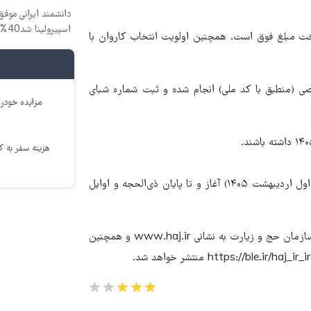
دانشمند ایرانی موفق
اسپیرولینا شد40% تخفیف
خت مبلغ فوق است. همچنین اولویت انتخاب کاروان با
ی (منطبق با کد ملی) انجام شده و ثبت شماره شبای
مزایده خودرو
هزینه سفر به کر
شایان ذکر است که عملیات حج تمتع ۱۴۰۵ از اوایل ذی‌القعده (دهه اول اردیبهشت ۱۴۰۵) آغاز و تا پایان ذی‌الحجه و اوایل
زمان نام‌نویسی قطعی و انتشار لیست کاروان‌ها از طریق پایگاه خبری سازمان حج و زیارت به نشانی www.haj.ir و همچنین