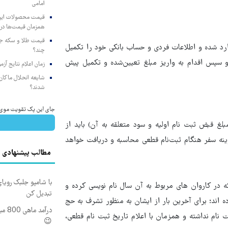
امامی
همزمان قیمت‌ها در ب
ن شرایط تشرف به حج تمتع ۱۴۰۵ باید به سامانه my.haj.ir وارد شده و اطلاعات فردی و حساب بانکی خود را تکمیل
چند؟
و سپس اقدام به واریز مبلغ تعیین‌شده و تکمیل پیش
زمان اعلام نتایج آ
شایعه انحلال ماکان‌ب
شدند؟
جای این پک تقویت موی جلب
احتساب مبلغ قبض ثبت نام اولیه و سود متعلقه به آن) باید از
ینه سفر هنگام ثبت‌نام قطعی محاسبه و دریافت خواهد
مطالب پیشنهادی
با شامپو جلبک رویا
وجه به اینکه تعداد اندکی از متقاضیان اعزام به حج تمتع ۱۳۹۹ که در کاروان های مربوط به آن سال نام نویسی کرده و
تبدیل کن
ه اند؛ برای آخرین بار از ایشان به منظور تشرف به حج
درآم
 نام نداشته و همزمان با اعلام تاریخ ثبت نام قطعی،
😉