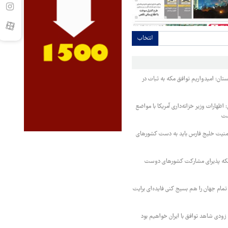
انتخاب
ستان: امیدواریم توافق مکه به ثبات در
اظهارات وزیر خزانه‌داری آمریکا با مواضع
ست
منیت خلیج فارس باید به دست کشورهای
 مکه پذیرای مشارکت کشورهای دوست
تمام جهان را هم بسیج کنی فایده‌ای برایت
ودی شاهد توافق با ایران خواهیم بود