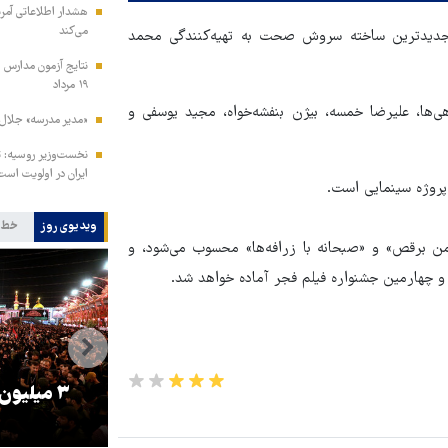
هشدار اطلاعاتی آمری
می‌کند
 جدیدترین ساخته سروش صحت به تهیه‌کنندگی محمد
نتایج آزمون مدارس س
۱۹ مرداد
ی‌ها، علیرضا خمسه، بیژن بنفشه‌خواه، مجید یوسفی و
«مدیر مدرسه» جلال 
نخست‌وزیر روسیه:‌ ت
ایران در اولویت است
وژه سینمایی است.
ویدیوی روز
خط 
 برقص» و «صبحانه با زرافه‌ها» محسوب می‌شود، و
 و چهارمین جشنواره فیلم فجر آماده خواهد شد.
را
ترامپ نماد فساد، اقتدارگرایی و
۳ میلیون
جنگ‌طلبی است!