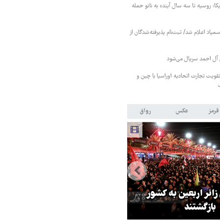
کا: روسیه تا سه سال آینده به ناتو حمله
مپاد اعلام شد/ ثبت‌نام پذیرفته‌شدگان از
آل احمد سریال می‌شود
قویت تجارت اتحادیه اوراسیا با چین و
قرمز
عکس
رواق
 زائر اربعین به کشور
هماهنگی محور مقاومت، آمریکا ر
بازگشتند
در منطقه درمانده کرد