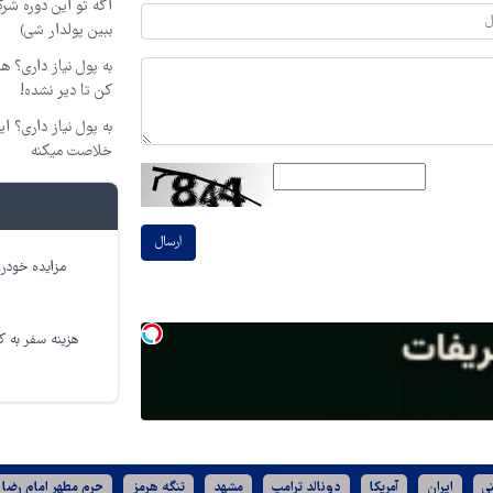
اگه تو این دوره شرک
ببین پولدار شی)
به پول نیاز داری؟ ه
کن تا دیر نشده!
به پول نیاز داری؟ ای
خلاصت میکنه
ارسال
مزایده خودرو
هزینه سفر به کر
ی
ایران
آمریکا
دونالد ترامپ
مشهد
تنگه هرمز
حرم مطهر امام رضا 