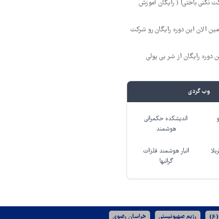
ت نکنی باختی! ( رایگان آموزش
مین الان این دوره رایگان رو شرکت
ن دوره رایگان از شر بی پولی
وب گردی
اندیشکده حکمرانی
هوشمند
بلا
انبار هوشمند فلزات
گرانبها
(ع)
رژیم صهیونیستی
خراسان رضوی