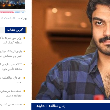
روزنامه:
آخرین مطالب
وزیر امور خارجه پاک
منطقه کمک کند
رئیس‌کل بانک مرکزی: 
قبلی وی متناقض ا
کاظم غریب آبادی: ا
منطقه تأمین شود
اردوغان: توافقنامه
است
المشاط به عربستان: 
نخواهد داشت
بسنت مدعی شد: به ز
زمان مطالعه: ۱ دقیقه