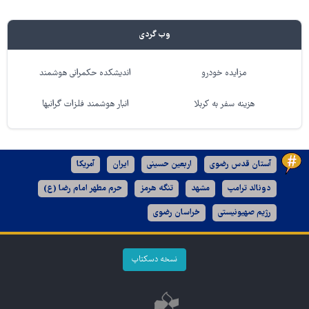
وب گردی
مزایده خودرو
اندیشکده حکمرانی هوشمند
هزینه سفر به کربلا
انبار هوشمند فلزات گرانبها
آستان قدس رضوی
اربعین حسینی
ایران
آمریکا
دونالد ترامپ
مشهد
تنگه هرمز
حرم مطهر امام رضا (ع)
رژیم صهیونیستی
خراسان رضوی
نسخه دسکتاپ