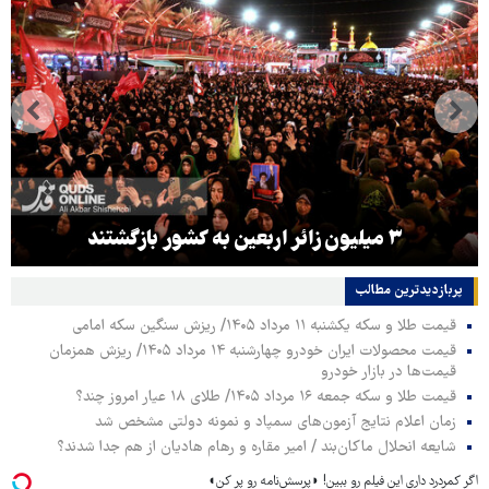
۳ میلیون زائر اربعین به کشور بازگشتند
پربازدیدترین‌ مطالب
قیمت طلا و سکه یکشنبه ۱۱ مرداد ۱۴۰۵/ ریزش سنگین سکه امامی
قیمت محصولات ایران خودرو چهارشنبه ۱۴ مرداد ۱۴۰۵/ ریزش همزمان
قیمت‌ها در بازار خودرو
قیمت طلا و سکه جمعه ۱۶ مرداد ۱۴۰۵/ طلای ۱۸ عیار امروز چند؟
زمان اعلام نتایج آزمون‌های سمپاد و نمونه دولتی مشخص شد
شایعه انحلال ماکان‌بند / امیر مقاره و رهام هادیان از هم جدا شدند؟
اگر کمردرد داری این فیلم رو ببین! ◗پرسش‌نامه رو پر کن◖