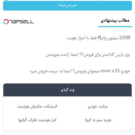
◂پرسش‌نامه▸
مطالب پیشنهادی
❗❗200 میلیون وام❗❗ فقط با احراز هویت
پژو پارس گذاشتی برای فروش؟؟ اینجا راحت بفروشش
خودرو mvm x33 میخوای بفروشی؟ اینجا به سرعت فروش میره
وب گردی
مزایده خودرو
اندیشکده حکمرانی هوشمند
هزینه سفر به کربلا
انبار هوشمند فلزات گرانبها