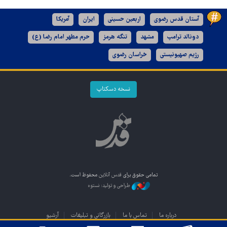
آستان قدس رضوی
اربعین حسینی
ایران
آمریکا
دونالد ترامپ
مشهد
تنگه هرمز
حرم مطهر امام رضا (ع)
رژیم صهیونیستی
خراسان رضوی
نسخه دسکتاپ
تمامی حقوق برای
قدس آنلاین
محفوظ است.
طراحی و تولید: نستوه
درباره ما
تماس با ما
بازرگانی و تبلیغات
آرشیو