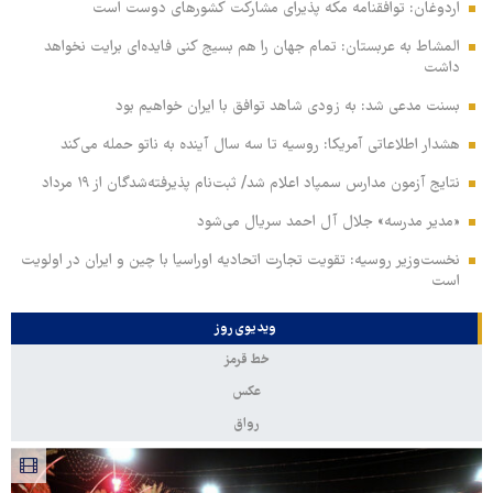
اردوغان: توافقنامه مکه پذیرای مشارکت کشورهای دوست است
المشاط به عربستان: تمام جهان را هم بسیج کنی فایده‌ای برایت نخواهد
داشت
بسنت مدعی شد: به زودی شاهد توافق با ایران خواهیم بود
هشدار اطلاعاتی آمریکا: روسیه تا سه سال آینده به ناتو حمله می‌کند
نتایج آزمون مدارس سمپاد اعلام شد/ ثبت‌نام پذیرفته‌شدگان از ۱۹ مرداد
«مدیر مدرسه» جلال آل احمد سریال می‌شود
نخست‌وزیر روسیه:‌ تقویت تجارت اتحادیه اوراسیا با چین و ایران در اولویت
است
ویدیوی روز
خط قرمز
عکس
رواق