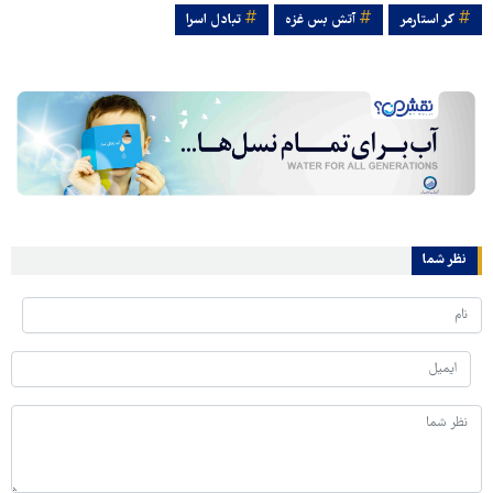
کر استارمر
آتش بس غزه
تبادل اسرا
نظر شما