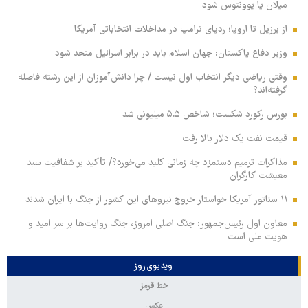
میلان یا یوونتوس شود
از برزیل تا اروپا؛ ردپای ترامپ در مداخلات انتخاباتی آمریکا
وزیر دفاع پاکستان: جهان اسلام باید در برابر اسرائیل متحد شود
وقتی ریاضی دیگر انتخاب اول نیست / چرا دانش‌آموزان از این رشته فاصله
گرفته‌اند؟
بورس رکورد شکست؛ شاخص ۵.۵ میلیونی شد
قیمت نفت یک دلار بالا رفت
مذاکرات ترمیم دستمزد چه زمانی کلید می‌خورد؟/ تأکید بر شفافیت سبد
معیشت کارگران
۱۱ سناتور آمریکا خواستار خروج نیروهای این کشور از جنگ با ایران شدند
معاون اول رئیس‌جمهور: جنگ اصلی امروز، جنگ روایت‌ها بر سر امید و
هویت ملی است
ویدیوی روز
خط قرمز
عکس