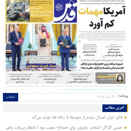
روزنامه:
انتخاب
آخرین مطالب
فائو: ایران امسال بیشتر از متوسط ۵ ساله غله تولید می‌کند
جیمی کاراگر: انتخاب ترابزون برای «صلاح» عجیب بود / انتظار می‌رفت راهی