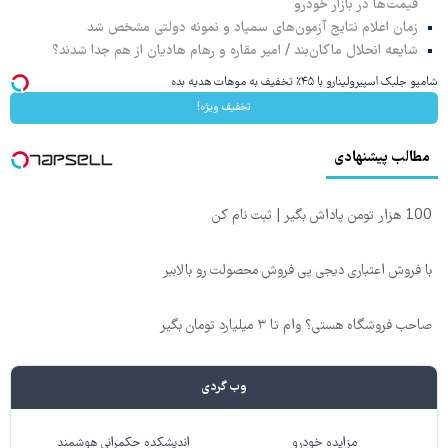
قیمت‌ها در بازار خودرو
زمان اعلام نتایج آزمون‌های سمپاد و نمونه دولتی مشخص شد
شایعه انحلال ماکان‌بند / امیر مقاره و رهام هادیان از هم جدا شدند؟
شامپو جلبک اسپیرولینارو با ۴۵٪ تخفیف به موهات هدیه بده
تخفیف ویژه!
مطالب پیشنهادی
100 هزار تومن پاداش بگیر | ثبت نام کن
با فروش اعتباری دیجی پی فروش محصولت رو بالاببر
صاحب فروشگاه هستی؟ وام تا ۳ میلیارد تومان بگیر
وب گردی
مزایده خودرو
اندیشکده حکمرانی هوشمند