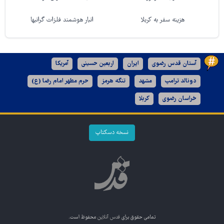
هزینه سفر به کربلا
انبار هوشمند فلزات گرانبها
آستان قدس رضوی
ایران
اربعین حسینی
آمریکا
دونالد ترامپ
مشهد
تنگه هرمز
حرم مطهر امام رضا (ع)
خراسان رضوی
کربلا
نسخه دسکتاپ
تمامی حقوق برای
قدس آنلاین
محفوظ است.