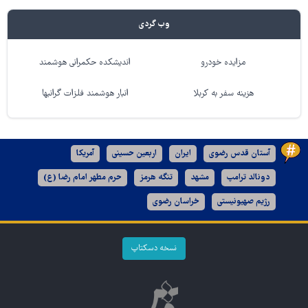
وب گردی
مزایده خودرو
اندیشکده حکمرانی هوشمند
هزینه سفر به کربلا
انبار هوشمند فلزات گرانبها
آستان قدس رضوی
ایران
اربعین حسینی
آمریکا
دونالد ترامپ
مشهد
تنگه هرمز
حرم مطهر امام رضا (ع)
رژیم صهیونیستی
خراسان رضوی
نسخه دسکتاپ