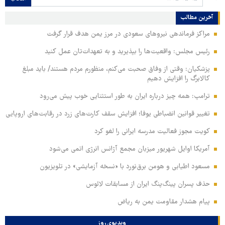
آخرین مطالب
مراکز فرماندهی نیروهای سعودی در مرز یمن هدف قرار گرفت
رئیس مجلس: واقعیت‌ها را بپذیرید و به تعهدات‌تان عمل کنید
پزشکیان: وقتی از وفاق صحبت می‌کنم، منظورم مردم هستند/ باید مبلغ
کالابرگ را افزایش دهیم
ترامپ: همه چیز درباره ایران به طور استثنایی خوب پیش می‌رود
تغییر قوانین انضباطی یوفا؛ افزایش سقف کارت‌های زرد در رقابت‌های اروپایی
کویت مجوز فعالیت مدرسه ایرانی را لغو کرد
آمریکا اوایل شهریور میزبان مجمع آژانس انرژی اتمی می‌شود
مسعود اطیابی و هومن برق‌نورد با «نسخه آزمایشی» در تلویزیون
حذف پسران پینگ‌پنگ ایران از مسابقات لائوس
پیام هشدار مقاومت یمن به ریاض
ویدیوی روز