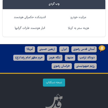
وب گردی
مزایده خودرو
اندیشکده حکمرانی هوشمند
هزینه سفر به کربلا
انبار هوشمند فلزات گرانبها
آستان قدس رضوی
ایران
اربعین حسینی
آمریکا
دونالد ترامپ
مشهد
تنگه هرمز
حرم مطهر امام رضا (ع)
رژیم صهیونیستی
خراسان رضوی
نسخه دسکتاپ