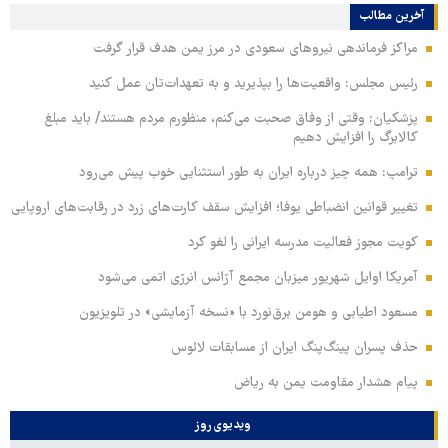
آخرین مطالب
مراکز فرماندهی نیروهای سعودی در مرز یمن هدف قرار گرفت
رئیس مجلس: واقعیت‌ها را بپذیرید و به تعهدات‌تان عمل کنید
پزشکیان: وقتی از وفاق صحبت می‌کنم، منظورم مردم هستند/ باید مبلغ
کالابرگ را افزایش دهیم
ترامپ: همه چیز درباره ایران به طور استثنایی خوب پیش می‌رود
تغییر قوانین انضباطی یوفا؛ افزایش سقف کارت‌های زرد در رقابت‌های اروپایی
کویت مجوز فعالیت مدرسه ایرانی را لغو کرد
آمریکا اوایل شهریور میزبان مجمع آژانس انرژی اتمی می‌شود
مسعود اطیابی و هومن برق‌نورد با «نسخه آزمایشی» در تلویزیون
حذف پسران پینگ‌پنگ ایران از مسابقات لائوس
پیام هشدار مقاومت یمن به ریاض
ویدیوی روز