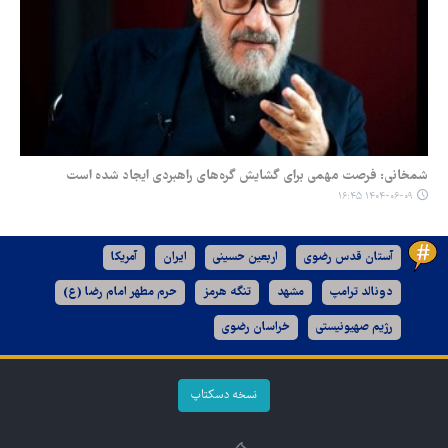
شمخانی: فرصت مهمی برای گشایش گره‌های راهبردی ایجاد شده است
۱۴۰۴-۰۶-۰۹ ۱۶:۴۵
آستان قدس رضوی
اربعین حسینی
ایران
آمریکا
دونالد ترامپ
مشهد
تنگه هرمز
حرم مطهر امام رضا (ع)
رژیم صهیونیستی
خراسان رضوی
نسخه دسکتاپ