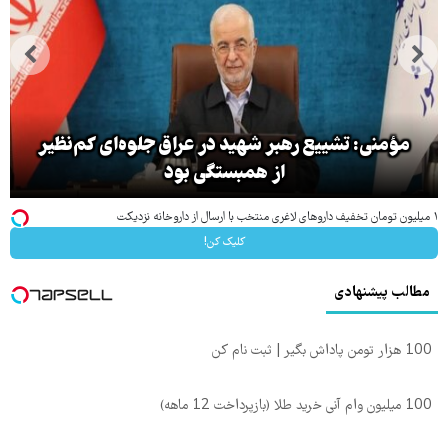
مؤمنی: تشییع رهبر شهید در عراق جلوه‌ای کم‌نظیر
از همبستگی بود
۱ میلیون تومان تخفیف داروهای لاغری منتخب با ارسال از داروخانه نزدیکت
کلیک کن!
مطالب پیشنهادی
100 هزار تومن پاداش بگیر | ثبت نام کن
100 میلیون وام آنی خرید طلا (بازپرداخت 12 ماهه)