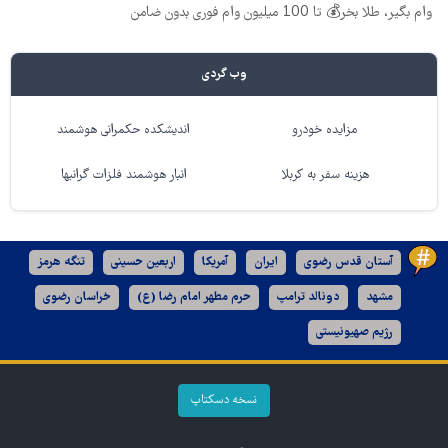
وام بگیر، طلا بخر💰 تا 100 میلیون وام فوری بدون ضامن
وب گردی
مزایده خودرو
اندیشکده حکمرانی هوشمند
هزینه سفر به کربلا
انبار هوشمند فلزات گرانبها
آستان قدس رضوی
ایران
آمریکا
اربعین حسینی
تنگه هرمز
مشهد
دونالد ترامپ
حرم مطهر امام رضا (ع)
خراسان رضوی
رژیم صهیونیستی
نسخه دسکتاپ