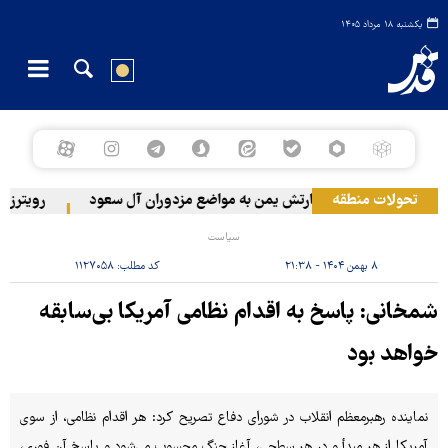
یکشنبه ۱۸ مرداد ۱۴۰۵
تحولات منطقه
حمله ارتش یمن به مواضع مزدوران آل سعود
رویترز: عربستان ۸۶ درصد از موشک‌های پاتریو
سیاست
۸ بهمن ۱۴۰۴ - ۲۱:۳۸
کد مطلب:
۱۱۲۷۰۵۸
شمخانی: پاسخ به اقدام نظامی آمریکا بی‌سابقه
خواهد بود
نماینده رهبرمعظم انقلاب در شورای دفاع تصریح کرد: هر اقدام نظامی، از سوی
آمریکا از هر مبدأ و در هر سطحی، ‎آغاز جنگ محسوب می‌شود و پاسخ آن فوری،