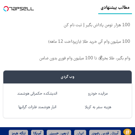
مطالب پیشنهادی
100 هزار تومن پاداش بگیر | ثبت نام کن
100 میلیون وام آنی خرید طلا (بازپرداخت 12 ماهه)
وام بگیر، طلا بخر💰 تا 100 میلیون وام فوری بدون ضامن
وب گردی
مزایده خودرو
اندیشکده حکمرانی هوشمند
هزینه سفر به کربلا
انبار هوشمند فلزات گرانبها
آستان قدس رضوی
ایران
اربعین حسینی
آمریکا
تنگه هرمز