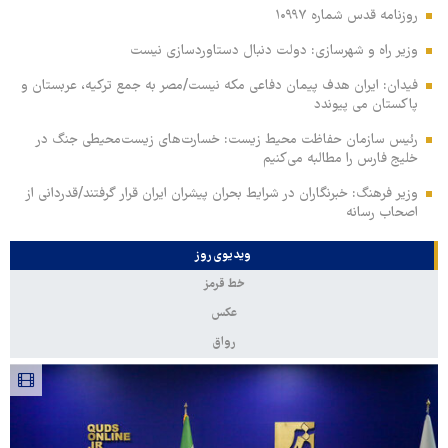
روزنامه قدس شماره ۱۰۹۹۷
وزیر راه و شهرسازی: دولت دنبال دستاوردسازی نیست
فیدان: ایران هدف پیمان دفاعی مکه نیست/مصر به جمع ترکیه، عربستان و
پاکستان می پیوندد
رئیس سازمان حفاظت محیط زیست: خسارت‌های زیست‌محیطی جنگ در
خلیج فارس را مطالبه‌ می‌کنیم
وزیر فرهنگ: خبرنگاران در شرایط بحران پیشران ایران قرار گرفتند/قدردانی از
اصحاب رسانه
ویدیوی روز
خط قرمز
عکس
رواق