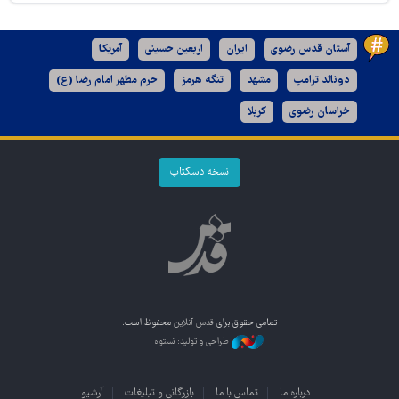
آستان قدس رضوی
ایران
اربعین حسینی
آمریکا
دونالد ترامپ
مشهد
تنگه هرمز
حرم مطهر امام رضا (ع)
خراسان رضوی
کربلا
نسخه دسکتاپ
تمامی حقوق برای
قدس آنلاین
محفوظ است.
طراحی و تولید: نستوه
درباره ما
تماس با ما
بازرگانی و تبلیغات
آرشیو