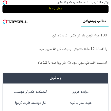
نوکیا 105 رجیسترشده؛ ساده، بادوام و اقتصادی
سفارش بده!
مطالب پیشنهادی
100 هزار تومن پاداش بگیر | ثبت نام کن
با اقساط 12 ماهه دندونتو ایمپلنت کن 🧩 بدون سود
ایمپلنت اقساطی بدون سود 👈 باز پرداخت تا 12 ماه
وب گردی
مزایده خودرو
اندیشکده حکمرانی هوشمند
هزینه سفر به کربلا
انبار هوشمند فلزات گرانبها