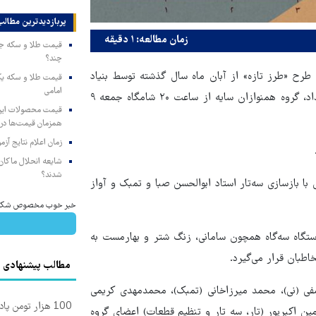
پربازدیدترین‌ مطالب
زمان مطالعه: ۱ دقیقه
چند؟
طرح «طرز تازه» از آبان ماه سال گذشته توسط بنیاد
امامی
رودکی آغاز شده و قرار است در هشتمین تجربه از این سلسله رویداد، گروه همنوازان سایه از ساعت ۲۰ شامگاه جمعه ۹
همزمان قیمت‌ها در ب
زمان اعلام نتایج آ
شایعه انحلال ماکان‌ب
شدند؟
بازسازی سه‌تار استاد ابوالحسن صبا و تمبک و آواز
خبر خوب مخصوص شکمو ه
ستگاه سه‌گاه همچون سامانی، زنگ شتر و بهارمست به
طبان قرار می‌گیرد.
مطالب پیشنهادی
فی (نی)، محمد میرزاخانی (تمبک)، محمدمهدی کریمی
100 هزار تومن پاداش بگیر | ثبت نام کن
مین اکبرپور (تار، سه تار و تنظیم قطعات) اعضای گروه