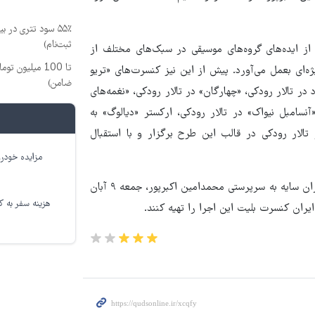
۵۵٪ سود تتری در
ثبت‌نام)
از ایده‌های گروه‌های موسیقی در سبک‌های مختلف از
تا 100 میلیون
ای بعمل می‌آورد. پیش از این نیز کنسرت‌های «تریو
ضامن)
ر تالار رودکی، «چهارگان» در تالار رودکی، «نغمه‌های
نسامبل نیواک» در تالار رودکی، ارکستر «دیالوگ» به
تالار رودکی در قالب این طرح برگزار و با استقبال
مزایده خودرو
هشتمین تجربه از طرح «طرز تازه» بنیاد رودکی، با اجرای گروه همنوازان سایه به سرپرستی محمدامین اکبرپور، جمعه ۹ آبان
هزینه سفر به کر
یران‌ کنسرت بلیت این اجرا را تهیه کنند.