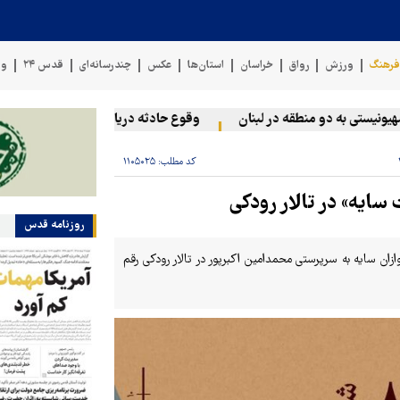
رهنگ
ورزش
رواق
خراسان
استان‌ها
عکس
چندرسانه‌ای
قدس ۲۴
وی
ی به دو منطقه در لبنان
وقوع حادثه دریایی در سواحل عمان
سخ
کد مطلب:
۱۱۰۵۰۲۵
سایه» در تالار رودکی
روزنامه قدس
وازان سایه به سرپرستی محمدامین اکبرپور در تالار رودکی رقم