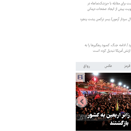
ت برای مقابله با «پزشک‌نماها» در
هویت پیش از ایجاد صفحات درمانی
نبال سردار آزمون/ پسر ترکمن پشت پنجره
د / ادامه جنگ، کمبود رهگیرها را به
 ارتش آمریکا تبدیل کرده است
قرمز
عکس
رواق
 زائر اربعین به کشور
هماهنگی محور مقاومت، آمریکا ر
بازگشتند
در منطقه درمانده کرد