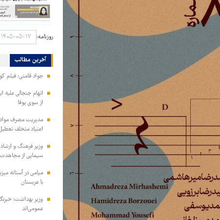
روزنامه:
آخرین مطالب
جواد قامتی: فیلم کوت
اتهام جنجالی علیه ای
از سوی یوفا
مدیریت مصرف مواد ف
اعتیاد متخلف تعطیل
وزیر فرهنگ و ارشاد
سیمایی از مجاهدت ف
میامی در آستانه میز
با عربستان
وزیر بهداشت: خبرنگار
عمومی‌اند