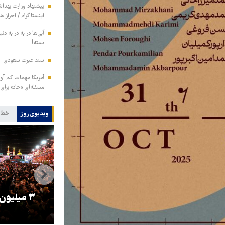
پیشنهاد وزارت بهداش
اینستاگرام / احراز 
آبی‌ها در به در به د
بسته!
سند عبرت سعودی
آمریکا مهمات کم آور
مسئله‌ای «حاد» برای
ویدیوی روز
خط 
را
ترامپ نماد فساد، اقتدارگرایی و
۳ میلیون
جنگ‌طلبی است!