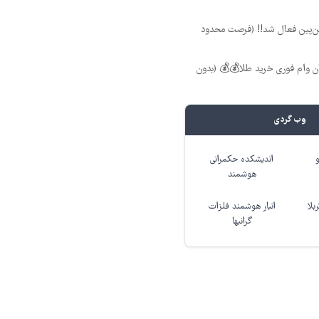
 بین‌پین فعال شد!! (فرصت محدود
 تومان وام فوری خرید طلا💰💰 (بدون
وب گردی
اندیشکده حکمرانی
هوشمند
بلا
انبار هوشمند فلزات
گرانبها