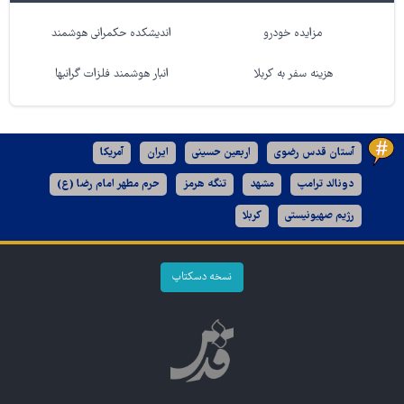
مزایده خودرو
اندیشکده حکمرانی هوشمند
هزینه سفر به کربلا
انبار هوشمند فلزات گرانبها
آستان قدس رضوی
اربعین حسینی
ایران
آمریکا
دونالد ترامپ
مشهد
تنگه هرمز
حرم مطهر امام رضا (ع)
رژیم صهیونیستی
کربلا
نسخه دسکتاپ