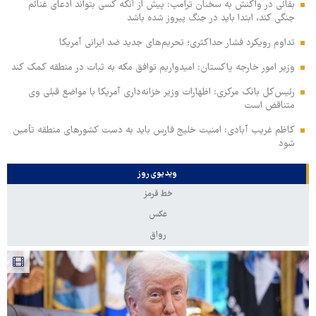
بقائی در واکنش به سخنان ترامپ: پیش از آنکه کسی بتواند ادعای غنائم
جنگی کند، ابتدا باید در جنگ پیروز شده باشد
تداوم رویکرد فشار حداکثری؛ تحریم‌های جدید ضد ایرانی آمریکا
وزیر امور خارجه پاکستان: امیدواریم توافق مکه به ثبات در منطقه کمک کند
رئیس‌کل بانک مرکزی: اظهارات وزیر خزانه‌داری آمریکا با مواضع قبلی وی
متناقض است
کاظم غریب آبادی: امنیت خلیج فارس باید به دست کشورهای منطقه تأمین
شود
ویدیوی روز
خط قرمز
عکس
رواق