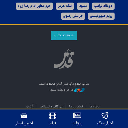
دونالد ترامپ
مشهد
تنگه هرمز
حرم مطهر امام رضا (ع)
رژیم صهیونیستی
خراسان رضوی
نسخه دسکتاپ
تمامی حقوق برای
قدس آنلاین
محفوظ است.
طراحی و تولید: نستوه
درباره ما
تماس با ما
بازرگانی و تبلیغات
آرشیو
اخبار جنگ
روزنامه
فیلم
آخرین اخبار