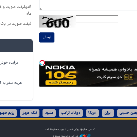
ماه
لیفت صورت در یک ج
ارسال
مزایده خودرو
هزینه سفر به کر
بعین حسینی
ایران
آمریکا
دونالد ترامپ
مشهد
تنگه هرمز
رژیم صهیو
تمامی حقوق برای
قدس آنلاین
محفوظ است.
طراحی و تولید: نستوه