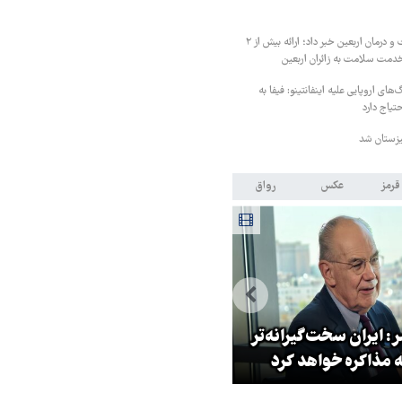
رئیس کمیته بهداشت و درمان اربعین خبر داد؛ ارائه بیش از ۲
گ‌های اروپایی علیه اینفانتینو: فیفا به
یاج دارد
یزستان شد
قرمز
عکس
رواق
: ایران سخت‌گیرانه‌تر
روایت خبرنگار روس از حال و هو
 مذاکره خواهد کرد
اربعین امسال