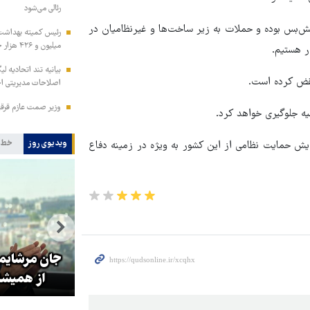
رئالی می‌شود
آتش‌بس بوده و حملات به زیر ساخت‌ها و غیرنظامیان در
میلیون و ۴۲۶ هزار خدمت سلامت به زائران اربعین
ر هستیم.
بیانیه تند اتحادیه لی
 نقض کرده است.
اصلاحات مدیریتی احت
وزیر صمت عازم قرق
یه جلوگیری خواهد کرد.
ویدیوی روز
خط 
زایش حمایت نظامی از این کشور به ویژه در زمینه دفاع
تولیت آستان قدس رضوی: افتخار
ای
ما به نوکری و خضوع هرچه بیشتر
جان مرشایمر
در برابر زائران است
از همیشه