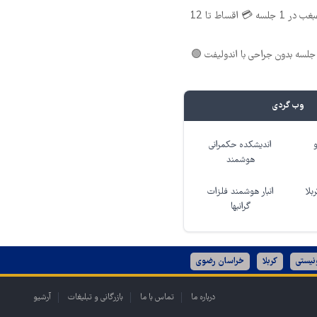
اندولیفت صورت و غبغب در 1 جلسه 💳 اقساط تا 12
لسه بدون جراحی با اندولیفت 🟢
وب گردی
اندیشکده حکمرانی
هوشمند
بلا
انبار هوشمند فلزات
گرانبها
نیستی
کربلا
خراسان رضوی
درباره ما
تماس با ما
بازرگانی و تبلیغات
آرشیو