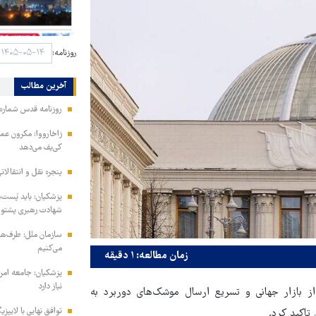
روزنامه:
آخرین مطالب
روزنامه قدس شماره ۱۰۹۹۵
زاخارووا: مکرون عمل
کی‌یف می‌دهد
پنجره‌ نقل و انتقالا
پزشکیان: باید پُست‌ه
شهادت رهبری پشتوانه
سازمان ملل: طرف‌ها ر
می‌کنیم
زمان مطالعه: ۱ دقیقه
پزشکیان: جامعه امرو
نیاز دارد
 بازار جهانی و تسریع ارسال موشک‌های دوربرد به
تاکید کرد.