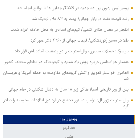
پرسپولیس بدون پرونده جدید در CAS/ جدایی‌ها با توافق انجام شد
رشد قیمت نفت در بازار جهانی/ برنت به ۸۳ دلار نزدیک شد
انفجار در معدن طلای کلمبیا/ تیم‌های امدادی به محل حادثه اعزام شدند
طلا در مسیر رکوردشکنی/ قیمت جهانی از ۴۲۶۰ دلار عبور کرد
بلومبرگ: حملات سایبری، وال‌استریت را در وضعیت آماده‌باش قرار داد
هشدار هواشناسی درباره وزش باد شدید و گردوخاک در مناطق مختلف کشور
العامری خواستار تعویق واکنش گروه‌های مقاومت به حمله آمریکا و عربستان
شد
پس از برنز تاریخی آسیا؛ هاکی زیر ۱۸ سال به دنبال شگفتی در جام جهانی
وال‌استریت ژورنال: ترامپ دستور تحقیق درباره درز اطلاعات محرمانه را صادر
کرد
ویدیوی روز
خط قرمز
عکس