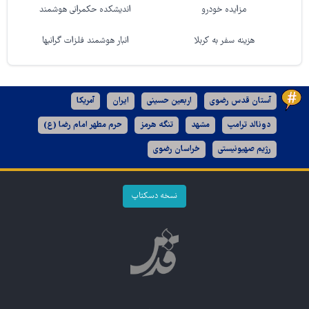
مزایده خودرو
اندیشکده حکمرانی هوشمند
هزینه سفر به کربلا
انبار هوشمند فلزات گرانبها
آستان قدس رضوی
اربعین حسینی
ایران
آمریکا
دونالد ترامپ
مشهد
تنگه هرمز
حرم مطهر امام رضا (ع)
رژیم صهیونیستی
خراسان رضوی
نسخه دسکتاپ