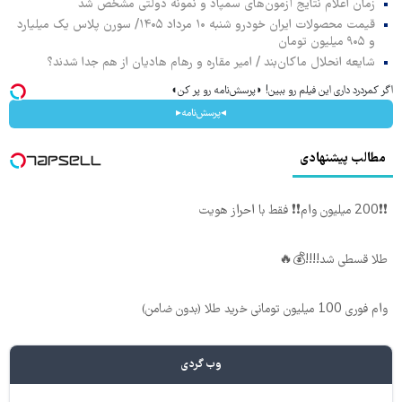
زمان اعلام نتایج آزمون‌های سمپاد و نمونه دولتی مشخص شد
قیمت محصولات ایران خودرو شنبه ۱۰ مرداد ۱۴۰۵/ سورن پلاس یک میلیارد
و ۹۰۵ میلیون تومان
شایعه انحلال ماکان‌بند / امیر مقاره و رهام هادیان از هم جدا شدند؟
اگر کمردرد داری این فیلم رو ببین! ◗پرسش‌نامه رو پر کن◖
◂پرسش‌نامه▸
مطالب پیشنهادی
❗❗200 میلیون وام❗❗ فقط با احراز هویت
طلا قسطی شد!!!!💰🔥
وام فوری 100 میلیون تومانی خرید طلا (بدون ضامن)
وب گردی