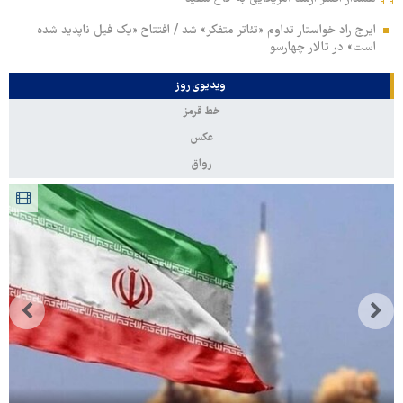
ایرج راد خواستار تداوم «تئاتر متفکر» شد / افتتاح «یک فیل ناپدید شده
است» در تالار چهارسو
ویدیوی روز
خط قرمز
عکس
رواق