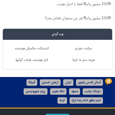
❗❗200 میلیون وام❗❗ فقط با احراز هویت
❗❗200 میلیون وام❗❗ هر چی میخوای باهاش بخر!!
وب گردی
مزایده خودرو
اندیشکده حکمرانی هوشمند
هزینه سفر به کربلا
انبار هوشمند فلزات گرانبها
آستان قدس رضوی
ایران
اربعین حسینی
آمریکا
دونالد ترامپ
مشهد
تنگه هرمز
رژیم صهیونیستی
حرم مطهر امام رضا (ع)
کربلا