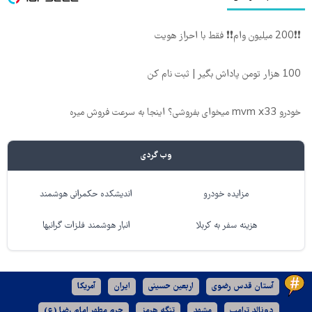
❗❗200 میلیون وام❗❗ فقط با احراز هویت
100 هزار تومن پاداش بگیر | ثبت نام کن
خودرو mvm x33 میخوای بفروشی؟ اینجا به سرعت فروش میره
وب گردی
مزایده خودرو
اندیشکده حکمرانی هوشمند
هزینه سفر به کربلا
انبار هوشمند فلزات گرانبها
آستان قدس رضوی
اربعین حسینی
ایران
آمریکا
دونالد ترامپ
مشهد
تنگه هرمز
حرم مطهر امام رضا (ع)