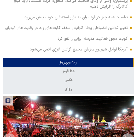
پزشکیان: وقتی از وفاق صحبت می‌کنم، منظورم مردم هستند/ باید مبلغ
کالابرگ را افزایش دهیم
ترامپ: همه چیز درباره ایران به طور استثنایی خوب پیش می‌رود
تغییر قوانین انضباطی یوفا؛ افزایش سقف کارت‌های زرد در رقابت‌های اروپایی
کویت مجوز فعالیت مدرسه ایرانی را لغو کرد
آمریکا اوایل شهریور میزبان مجمع آژانس انرژی اتمی می‌شود
ویدیوی روز
خط قرمز
عکس
رواق