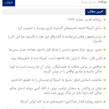
روزنامه:
انتخاب
آخرین مطالب
روزنامه قدس شماره ۱۰۹۹۶
سنای آمریکا لایحه تحریم‌های گسترده انرژی روسیه را تصویب کرد
رئیس‌جمهور: وقتی می‌توانیم با گفت‌وگو حق خود را بگیریم، چرا این کار را
نکنیم؟
یحیی سریع: مرکز تجمع دشمن را هدف قرار دادیم؛ معادله جدید یمنی‌ها
فارن افرز : جنگ با ایران یک فاجعه است؛ آمریکا باید از خاورمیانه برود
عراقچی در پیامی خطاب به همسایگان: زمان آن فرا رسیده است به خود
متکی باشیم و برادری واقعی را در پیش گیریم
مقاومت اسلامی عراق: پاسخ به آمریکا و عربستان را به تعویق انداختیم
بقائی در واکنش به سخنان ترامپ: پیش از آنکه کسی بتواند ادعای غنائم
جنگی کند، ابتدا باید در جنگ پیروز شده باشد
تداوم رویکرد فشار حداکثری؛ تحریم‌های جدید ضد ایرانی آمریکا