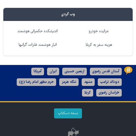
وب گردی
مزایده خودرو
اندیشکده حکمرانی هوشمند
هزینه سفر به کربلا
انبار هوشمند فلزات گرانبها
آستان قدس رضوی
اربعین حسینی
ایران
آمریکا
دونالد ترامپ
مشهد
تنگه هرمز
حرم مطهر امام رضا (ع)
خراسان رضوی
کربلا
نسخه دسکتاپ