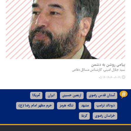
پیامی روشن به دشمن
سید جلال امینی، کارشناس مسائل دفاعی
۱۴۰۴-۰۶-۲۹ ۰۵:۱۴
آستان قدس رضوی
اربعین حسینی
ایران
آمریکا
دونالد ترامپ
مشهد
تنگه هرمز
حرم مطهر امام رضا (ع)
خراسان رضوی
کربلا