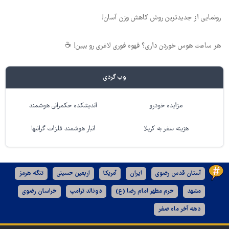
رونمایی از جدیدترین روش کاهش وزن آسان!
هر ساعت هوس خوردن داری؟ قهوه فوری لاغری رو ببین! ☕
وب گردی
مزایده خودرو
اندیشکده حکمرانی هوشمند
هزینه سفر به کربلا
انبار هوشمند فلزات گرانبها
آستان قدس رضوی
ایران
آمریکا
اربعین حسینی
تنگه هرمز
مشهد
حرم مطهر امام رضا (ع)
دونالد ترامپ
خراسان رضوی
دهه آخر ماه صفر