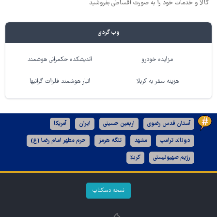
کالا و خدمات خود را به صورت اقساطی بفروشید
وب گردی
مزایده خودرو
اندیشکده حکمرانی هوشمند
هزینه سفر به کربلا
انبار هوشمند فلزات گرانبها
آستان قدس رضوی
اربعین حسینی
ایران
آمریکا
دونالد ترامپ
مشهد
تنگه هرمز
حرم مطهر امام رضا (ع)
رژیم صهیونیستی
کربلا
نسخه دسکتاپ