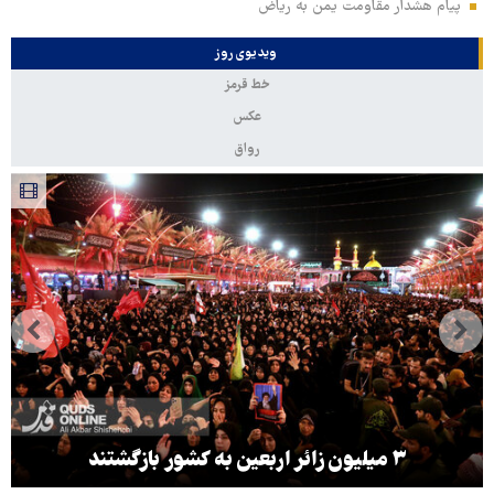
پیام هشدار مقاومت یمن به ریاض
ویدیوی روز
خط قرمز
عکس
رواق
۳ میلیون زائر اربعین به کشور بازگشتند