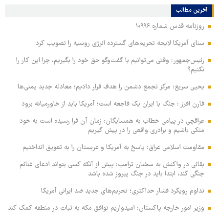
آخرین مطالب
روزنامه قدس شماره ۱۰۹۹۶
سنای آمریکا لایحه تحریم‌های گسترده انرژی روسیه را تصویب کرد
رئیس‌جمهور: وقتی می‌توانیم با گفت‌وگو حق خود را بگیریم، چرا این کار را
نکنیم؟
یحیی سریع: مرکز تجمع دشمن را هدف قرار دادیم؛ معادله جدید یمنی‌ها
فارن افرز : جنگ با ایران یک فاجعه است؛ آمریکا باید از خاورمیانه برود
عراقچی در پیامی خطاب به همسایگان: زمان آن فرا رسیده است به خود
متکی باشیم و برادری واقعی را در پیش گیریم
مقاومت اسلامی عراق: پاسخ به آمریکا و عربستان را به تعویق انداختیم
بقائی در واکنش به سخنان ترامپ: پیش از آنکه کسی بتواند ادعای غنائم
جنگی کند، ابتدا باید در جنگ پیروز شده باشد
تداوم رویکرد فشار حداکثری؛ تحریم‌های جدید ضد ایرانی آمریکا
وزیر امور خارجه پاکستان: امیدواریم توافق مکه به ثبات در منطقه کمک کند