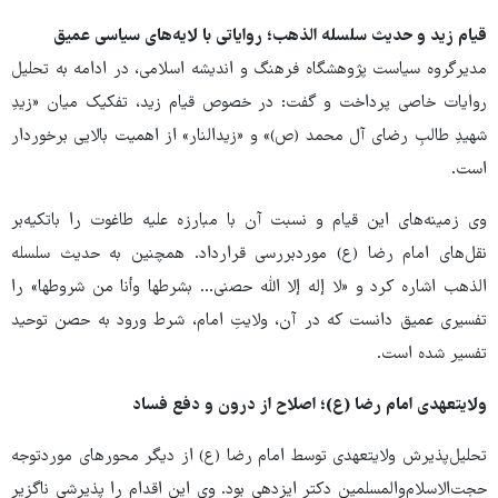
قیام زید و حدیث سلسله الذهب؛ روایاتی با لایه‌های سیاسی عمیق
مدیرگروه سیاست پژوهشگاه فرهنگ و اندیشه اسلامی، در ادامه به تحلیل
روایات خاصی پرداخت و گفت: در خصوص قیام زید، تفکیک میان «زیدِ
شهیدِ طالبِ رضای آل محمد (ص)» و «زیدالنار» از اهمیت بالایی برخوردار
است.
وی زمینه‌های این قیام و نسبت آن با مبارزه علیه طاغوت را باتکیه‌بر
نقل‌های امام رضا (ع) موردبررسی قرارداد. همچنین به حدیث سلسله
الذهب اشاره کرد و «لا إله إلا الله حصنی… بشرطها وأنا من شروطها» را
تفسیری عمیق دانست که در آن، ولایتِ امام، شرط ورود به حصن توحید
تفسیر شده است.
ولایتعهدی امام رضا (ع)؛ اصلاح از درون و دفع فساد
تحلیل‌پذیرش ولایتعهدی توسط امام رضا (ع) از دیگر محورهای موردتوجه
حجت‌الاسلام‌والمسلمین دکتر ایزدهی بود. وی این اقدام را پذیرشی ناگزیر