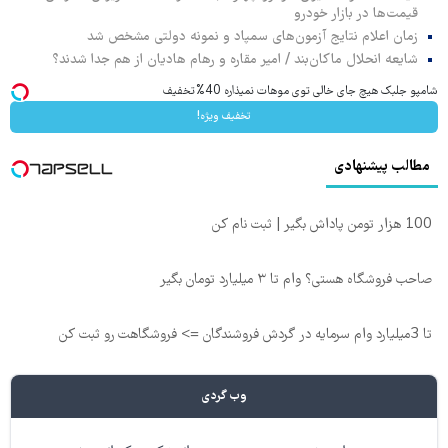
قیمت‌ها در بازار خودرو
زمان اعلام نتایج آزمون‌های سمپاد و نمونه دولتی مشخص شد
شایعه انحلال ماکان‌بند / امیر مقاره و رهام هادیان از هم جدا شدند؟
شامپو جلبک هیچ جای خالی توی موهات نمیذاره 40%تخفیف
تخفیف ویژه!
مطالب پیشنهادی
100 هزار تومن پاداش بگیر | ثبت نام کن
صاحب فروشگاه هستی؟ وام تا ۳ میلیارد تومان بگیر
تا 3میلیارد وام سرمایه در گردش فروشندگان => فروشگاهت رو ثبت کن
وب گردی