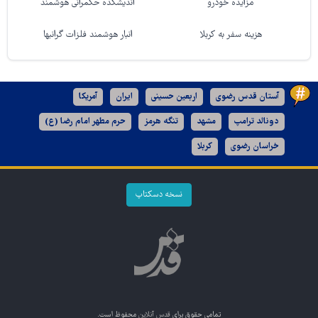
مزایده خودرو
اندیشکده حکمرانی هوشمند
هزینه سفر به کربلا
انبار هوشمند فلزات گرانبها
آستان قدس رضوی
اربعین حسینی
ایران
آمریکا
دونالد ترامپ
مشهد
تنگه هرمز
حرم مطهر امام رضا (ع)
خراسان رضوی
کربلا
نسخه دسکتاپ
تمامی حقوق برای
قدس آنلاین
محفوظ است.