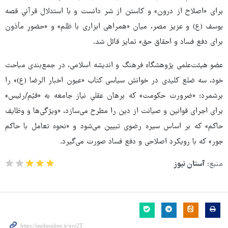
برای «اصلاح از درون» و کاستن از شر دانست و با استدلال قرآنیِ قصه
یوسف (ع) و عزیز مصر، میان «همراهی ابزاری با ظلم» و «حضورِ مأذون
برای دفع فساد و احقاق حق» تمایز قائل شد.
عضو هیئت‌علمی پژوهشگاه فرهنگ و اندیشه اسلامی، در جمع‌بندی مباحث
خود، سه ضلع کلیدی در خوانش سیاسی کتاب «عیون اخبار الرضا (ع)» را
برشمرد: «ضرورت حکومت» که برهان عقلیِ نیاز جامعه به «قیّم/رئیس»
برای اجرای قوانین و صیانت از دین را مطرح می‌سازد، «ویژگی‌ها و وظایف
حاکم» که بر اساس سیره رضوی تبیین می‌شود و «نحوه تعامل با حاکم
جور» که با رویکرد اصلاحی و دفع فساد صورت می‌گیرد.
منبع:
آستان نیوز