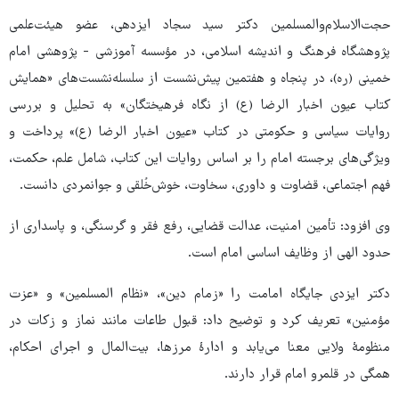
حجت‌الاسلام‌والمسلمین دکتر سید سجاد ایزدهی، عضو هیئت‌علمی
پژوهشگاه فرهنگ و اندیشه اسلامی، در مؤسسه آموزشی - پژوهشی امام
خمینی (ره)، در پنجاه و هفتمین پیش‌نشست از سلسله‌نشست‌های «همایش
کتاب عیون اخبار الرضا (ع) از نگاه فرهیختگان» به تحلیل و بررسی
روایات سیاسی و حکومتی در کتاب «عیون اخبار الرضا (ع)» پرداخت و
ویژگی‌های برجسته امام را بر اساس روایات این کتاب، شامل علم، حکمت،
فهم اجتماعی، قضاوت و داوری، سخاوت، خوش‌خُلقی و جوانمردی دانست.
وی افزود: تأمین امنیت، عدالت قضایی، رفع فقر و گرسنگی، و پاسداری از
حدود الهی از وظایف اساسی امام است.
دکتر ایزدی جایگاه امامت را «زمام دین»، «نظام المسلمین» و «عزت
مؤمنین» تعریف کرد و توضیح داد: قبول طاعات مانند نماز و زکات در
منظومهٔ ولایی معنا می‌یابد و ادارهٔ مرزها، بیت‌المال و اجرای احکام،
همگی در قلمرو امام قرار دارند.