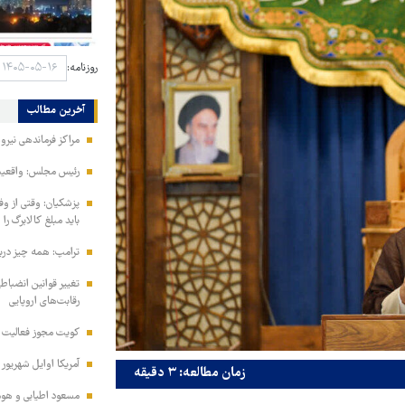
روزنامه:
آخرین مطالب
مراکز فرماندهی نیر
رئیس مجلس: واقعیت‌ه
پزشکیان: وقتی از و
باید مبلغ کالابرگ را
ترامپ: همه چیز دربا
تغییر قوانین انضباط
رقابت‌های اروپایی
کویت مجوز فعالیت مد
آمریکا اوایل شهریور
زمان مطالعه: ۳ دقیقه
مسعود اطیابی و هومن