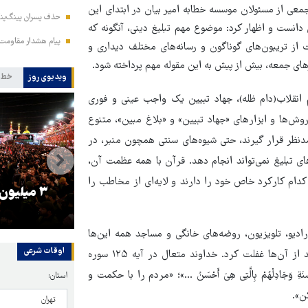
جمعی از مسئولان موسسه خطابه امیر بیان در ابتدای این
حذف پسران پینگ‌پنگ
 دانست و اظهار کرد: موضوع مهم تبلیغ دینی، آنگونه که
پیام هشدار مقاومت
 از تریبون‌های گوناگون و رسانه‌های مختلف دیداری و
های جمعه، بیش از پیش به این مقوله مهم پرداخته شود.
ویدیوی روز
خط 
 انقلاب(دام ظله)، جهاد تبیین یک واجب عینی و فوری
ش‌ها و ابزارهای «جهاد تبیین» و «بلاغ مبین»، متنوع
مدنظر قرار گیرند، حتی شیوه‌های سنتی همچون منبر، در
ی تبلیغ نمی‌تواند انجام دهد. قرآن با همه عظمت آن،
ام کارکرد خاص خود را دارند و لایه‌ای از مخاطب را
را
ترامپ نماد فساد، اقتدارگرایی و
۳ میلیون
جنگ‌طلبی است!
ادیو، تلویزیون، روضه‌های خانگی و مساجد همه این‌ها
اوقات شرعی
ابزارهای مفید در راستای «جهاد تبیین» و «بلاغ مبین» هستند و نباید از آن‌ها غفلت کرد. خداوند متعال در آیه ۱۲۵ سوره
سَنَةِ وَجَادِلْهُمْ بِالَّتِی هِیَ أَحْسَنُ ...»؛ «مردم را با حکمت و
استان:
ن».