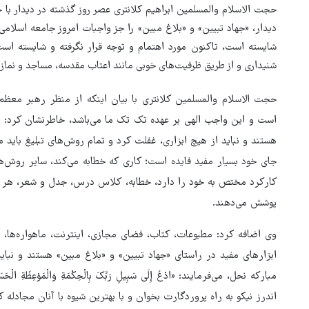
حجت الاسلام والمسلمین ابراهیم کلانتری عصر روز گذشته در دیدار با 
دیدار، «جهاد تبیین» و «بلاغ مبین» را جز واجبات امروز جامعه اسلامی
شایسته است، تاکنون مورد اهتمام و توجه قرار نگرفته و شایسته است
شنیداری و از طریق ظرفیت‌های خوبی مانند اعتاب مقدسه، مساجد و نماز
حجت الاسلام والمسلمین کلانتری با بیان اینکه از منظر رهبر معظم
است و این واجب الهی بر عهده تک تک ما می‌باشد، خاطرنشان کرد: رو
هستند و نباید از هیچ ابزاری، غفلت کرد و تمام روش‌های تبلیغ باید 
جای خود بسیار مفید فایده است؛ کاری که خطابه می‌کند، سایر روش‌ها
کارکرد مختص به خود را دارد، خطابه، کلاس درس، جدل و شعر، هر کد
هماهنگی محور مقاومت، آمریکا 
پوشش می‌دهند.
در منطقه درمانده کرد
وی اضافه کرد: مطبوعات، کتاب، فضای مجازی، اینترنت، ماهواره‌ها، ر
مبارکه نحل، می‌فرمایند: «ادْعُ إِلَی سَبِیلِ رَبِّکَ بِالْحِکْمَةِ وَالْمَوْعِظَةِ الْحَ
اندرز نیکو به راه پروردگارت بخوان و با بهترین شیوه با آنان مجادله ک