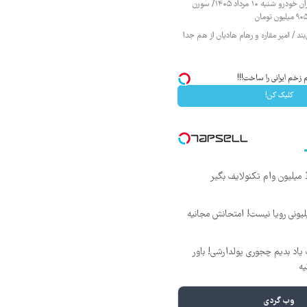
قیمت محصولات ایران خودرو شنبه ۱۰ مرداد ۱۴۰۵/ سورن
ند / امیر مقاره و رهام هادیان از هم جدا
 زخم ایرانی را ساخت!!!
کلیک کن!
د ماهی 800 میلیونی رویا نیست! امتحانش مجانیه
یاد بدیم چجوری پولدارشی! باور
یه
وب گردی