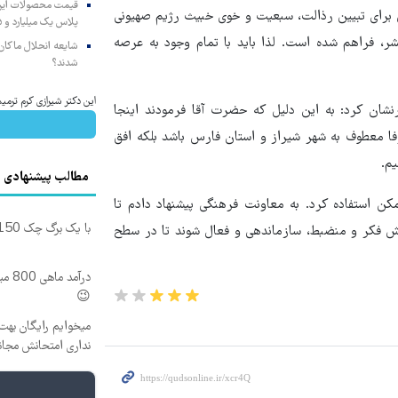
 برای تبیین رذالت، سبعیت و خوی خبیث رژیم صهیونی
پلاس یک میلیارد و ۹۰۵ میلیون تومان
ر، فراهم شده است. لذا باید با تمام وجود به عرصه
شایعه انحلال ماکان‌ب
شدند؟
این دکتر شیرازی کرم ترمیم
شان کرد: به این دلیل که حضرت آقا فرمودند اینجا
فا معطوف به شهر شیراز و استان فارس باشد بلکه افق
م.
مطالب پیشنهادی
 استفاده کرد. به معاونت فرهنگی پیشنهاد دادم تا
با یک برگ چک 150 میلیون وام تکنولایف بگیر
وش فکر و منضبط، سازماندهی و فعال شوند تا در سطح
درآم
😉
میخوایم رایگان بهت 
نداری امتحانش مجان