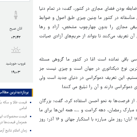
ضابطه بودن فضای مجازی در کشور، گفت: در تمام دنیا
متأسفانه در کشور ما چنین چیزی طبق اصول و ضوابط
لیغی مجازی را بدون چهارچوب مشخص، آزاد و رها
اذان صبح
آن تعریف می‌کنند تا بتواند از حریم‌های آزادی صیانت
۰۳:۴۲
اسی باقی نمانده است امّا در کشور ما گروهی مسئله
غروب خورشید
بدترین نوع دیکتاتوری در جهان است و چیزی نیست جز
۱۹:۰۳
ستیم. این تعریف دموکراسی در دنیای جدید است ولی
ی دموکراسی دارند و آن را تبلیغ می کنند!
پربازدیدترین‌ مطالب
د از فرصت‌ها به نحو احسن استفاده کرد، گفت: بزرگان
امامی
مبارک رمضان، دهه کرامت و ...، همه این‌ها برای ما
فرصت‌هایی مغتنم است. با تبیین چرایی و ابعاد مختلف رویدادهای ۱۳ آبان؛ روز ملی مبارزه با استکبار جهانی و ۱۶ آذر؛ روز
همزمان قیمت‌ها در ب
زمان اعلام نتایج آ