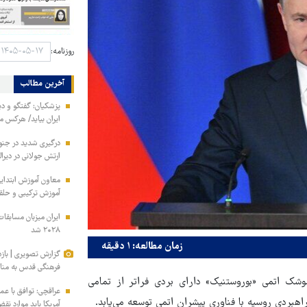
روزنامه:
آخرین مطالب
پزشکیان: گفتگو و دیپ
ایران بیاید/ هرکس 
ارتش جولانی در دیرال
معاون آموزش ابتدای
آموزش ترکیبی و حلق
۲۰۲۸ شد
زمان مطالعه: ۱ دقیقه
گزارش تصویری | باز
فرهنگی قدس به مناس
وشک اتمی «بوروستنیک» دارای بردی فراتر از تمامی
عراقچی: توافق با عم
بردی روسیه با فناوری پیشران اتمی توسعه می‌یابد.
آمریکا باید موارد نق