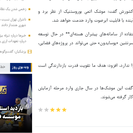
زخمی‌ شدن یک نظام
تی کشورش گفت: موشک اتمی بوروستنیک از نظر برد و
ناشران تهران نسبت ب
آینده با قابلیت ابرصوت وارد خدمت خواهد شد.
شهری هشدار دادند
اده از سامانه‌های پیشران هسته‌ای** در حال توسعه
درباره تعهدات ارزی
سرنشین «پوسایدون» حتی می‌تواند در پروژه‌های فضایی،
پزشکیان: گفت‌وگوها 
ا ندارد، افزود: هدف ما تقویت قدرت بازدارندگی است
ویدیوی روز
خط 
و گفت این موشک‌ها در سال جاری وارد مرحله آزمایش
ار گرفته می‌شوند.
بازدید است
کا
پزشکیان: گفت‌وگوها آمریکا را
موسسه فر
مجبور به همراهی کرد