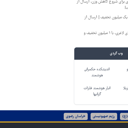
ری برای شروع کاهش وزن، ارسال از
ت!
یک میلیون تخفیف | ارسال از
بهترین قیمت داروهای لاغری، با ۱ میلیون تخفیف و
وب گردی
اندیشکده حکمرانی
هوشمند
بلا
انبار هوشمند فلزات
گرانبها
(ع)
رژیم صهیونیستی
خراسان رضوی