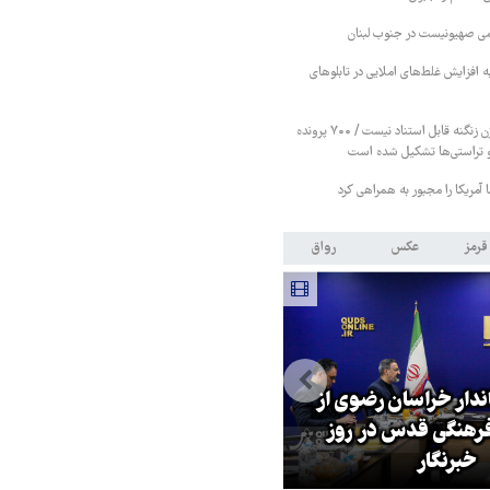
ی صهیونیست در جنوب لبنان
ه افزایش غلط‌های املایی در تابلوهای
خبرها درباره تبرئه بیژن زنگنه قابل استناد نیست / ۷۰۰ پرونده
 و تراستی‌ها تشکیل شده است
آمریکا را مجبور به همراهی کرد
قرمز
عکس
رواق
اندار خراسان رضوی از
بازگشایی تنگه هرمز منوط به
هنگی قدس در روز
پذیرش شروط ایران از سوی آمریک
خبرنگار
است