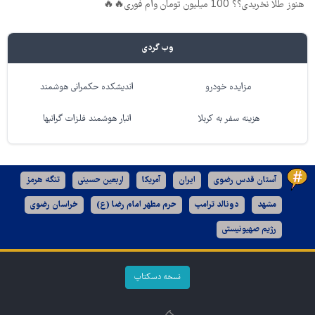
هنوز طلا نخریدی؟؟ 100 میلیون تومان وام فوری🔥🔥
وب گردی
مزایده خودرو
اندیشکده حکمرانی هوشمند
هزینه سفر به کربلا
انبار هوشمند فلزات گرانبها
آستان قدس رضوی
ایران
آمریکا
اربعین حسینی
تنگه هرمز
مشهد
دونالد ترامپ
حرم مطهر امام رضا (ع)
خراسان رضوی
رژیم صهیونیستی
نسخه دسکتاپ