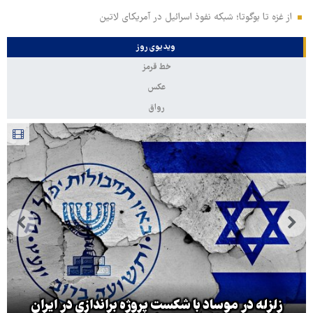
از غزه تا بوگوتا؛ شبکه نفوذ اسرائیل در آمریکای لاتین
ویدیوی روز
خط قرمز
عکس
رواق
زلزله در موساد با شکست پروژه براندازی در ایران