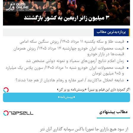
۳ میلیون زائر اربعین به کشور بازگشتند
پربازدیدترین‌ مطالب
قیمت طلا و سکه یکشنبه ۱۱ مرداد ۱۴۰۵/ ریزش سنگین سکه امامی
قیمت محصولات ایران خودرو چهارشنبه ۱۴ مرداد ۱۴۰۵/ ریزش همزمان
قیمت‌ها در بازار خودرو
زمان اعلام نتایج آزمون‌های سمپاد و نمونه دولتی مشخص شد
قیمت محصولات ایران خودرو شنبه ۱۰ مرداد ۱۴۰۵/ سورن پلاس یک میلیارد
و ۹۰۵ میلیون تومان
شایعه انحلال ماکان‌بند / امیر مقاره و رهام هادیان از هم جدا شدند؟
اگر کمردرد داری این فیلم رو ببین! ◗پرسش‌نامه رو پر کن◖
◂پرسش‌نامه▸
مطالب پیشنهادی
از سود هیچ بازاری جا نمون! باکس سرمایه گذاری آبان تتر