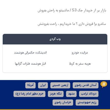
بازار پر از خریدار جک S3 / ماشینتو به راحتی بفروش
ساندرو برا فروش داری ؟ ما خریداریم ، راحت بفروشش
وب گردی
مزایده خودرو
اندیشکده حکمرانی هوشمند
هزینه سفر به کربلا
انبار هوشمند فلزات گرانبها
آستان قدس رضوی
اربعین حسینی
ایران
آمریکا
دونالد ترامپ
مشهد
تنگه هرمز
حرم مطهر امام رضا (ع)
رژیم صهیونیستی
خراسان رضوی