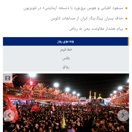
مسعود اطیابی و هومن برق‌نورد با «نسخه آزمایشی» در تلویزیون
حذف پسران پینگ‌پنگ ایران از مسابقات لائوس
پیام هشدار مقاومت یمن به ریاض
ویدیوی روز
خط قرمز
عکس
رواق