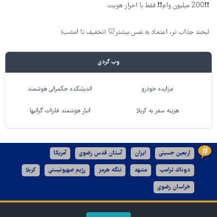
❗❗200 میلیون وام❗❗ فقط با احراز هویت
لبخند جذاب تر، اعتماد به نفس بیشتر🦷 (تخفیف تا امشب)
وب گردی
مزایده خودرو
اندیشکده حکمرانی هوشمند
هزینه سفر به کربلا
انبار هوشمند فلزات گرانبها
اربعین حسینی
ایران
آستان قدس رضوی
آمریکا
دونالد ترامپ
مشهد
تنگه هرمز
رژیم صهیونیستی
کربلا
خراسان رضوی