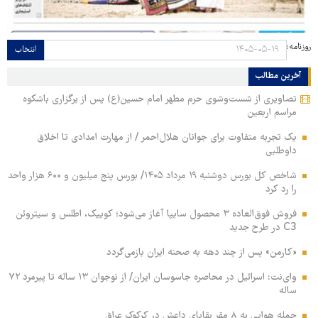
روزنامه:
انتخاب
آخرین مطالب
تصاویری از شست‌وشوی حرم مطهر امام حسین(ع) پس از برگزاری باشکوه
مراسم اربعین
یک تجربه متفاوت برای جوانان هلال‌احمر / از مهارت امدادی تا اخلاق
داوطلبی
شاخص کل بورس دوشنبه ۱۹ مرداد ۱۴۰۵/ بورس پنج میلیون و ۶۰۰ هزار واحد
را رد کرد
فروش فوق‌العاده ۳ محصول سایپا آغاز می‌شود؛ کوییک، اطلس و سیتروئن
C3 در طرح جدید
«کارمن» پس از چند دهه به صحنه ایران بازمی‌گردد
وای‌نت: اسرائیل در محاصره جاسوسان ایران/ از نوجوان ۱۳ ساله تا پیرمرد ۷۲
ساله
حمله هوایی به ۸ مقر بقایای داعش در کرکوک عراق