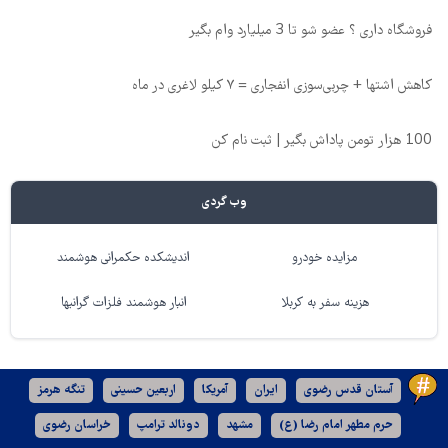
فروشگاه داری ؟ عضو شو تا 3 میلیارد وام بگیر
کاهش اشتها + چربی‌سوزی انفجاری = ۷ کیلو لاغری در ماه
100 هزار تومن پاداش بگیر | ثبت نام کن
وب گردی
مزایده خودرو
اندیشکده حکمرانی هوشمند
هزینه سفر به کربلا
انبار هوشمند فلزات گرانبها
آستان قدس رضوی
ایران
آمریکا
اربعین حسینی
تنگه هرمز
حرم مطهر امام رضا (ع)
مشهد
دونالد ترامپ
خراسان رضوی