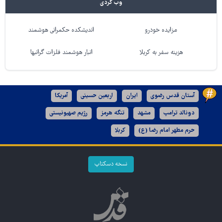
وب گردی
مزایده خودرو
اندیشکده حکمرانی هوشمند
هزینه سفر به کربلا
انبار هوشمند فلزات گرانبها
آستان قدس رضوی
ایران
اربعین حسینی
آمریکا
دونالد ترامپ
مشهد
تنگه هرمز
رژیم صهیونیستی
حرم مطهر امام رضا (ع)
کربلا
نسخه دسکتاپ