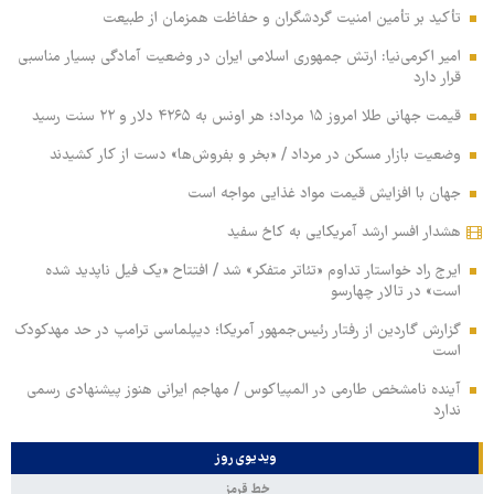
تأکید بر تأمین امنیت گردشگران و حفاظت همزمان از طبیعت
امیر اکرمی‌نیا: ارتش جمهوری اسلامی ایران در وضعیت آمادگی بسیار مناسبی
قرار دارد
قیمت جهانی طلا امروز ۱۵ مرداد؛ هر اونس به ۴۲۶۵ دلار و ۲۲ سنت رسید
وضعیت بازار مسکن در مرداد / «بخر و بفروش‌ها» دست از کار کشیدند
جهان با افزایش قیمت مواد غذایی مواجه است
هشدار افسر ارشد آمریکایی به کاخ سفید
ایرج راد خواستار تداوم «تئاتر متفکر» شد / افتتاح «یک فیل ناپدید شده
است» در تالار چهارسو
گزارش گاردین از رفتار رئیس‌جمهور آمریکا؛ دیپلماسی ترامپ در حد مهدکودک
است
آینده نامشخص طارمی در المپیاکوس / مهاجم ایرانی هنوز پیشنهادی رسمی
ندارد
ویدیوی روز
خط قرمز