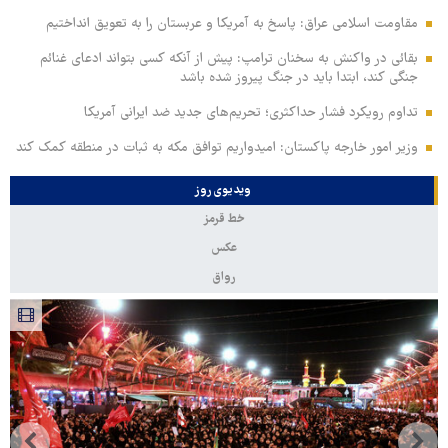
مقاومت اسلامی عراق: پاسخ به آمریکا و عربستان را به تعویق انداختیم
بقائی در واکنش به سخنان ترامپ: پیش از آنکه کسی بتواند ادعای غنائم
جنگی کند، ابتدا باید در جنگ پیروز شده باشد
تداوم رویکرد فشار حداکثری؛ تحریم‌های جدید ضد ایرانی آمریکا
وزیر امور خارجه پاکستان: امیدواریم توافق مکه به ثبات در منطقه کمک کند
ویدیوی روز
خط قرمز
عکس
رواق