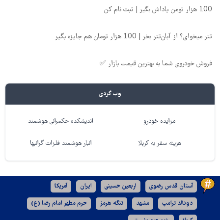
100 هزار تومن پاداش بگیر | ثبت نام کن
تتر میخوای؟ از آبان‌تتر بخر | 100 هزار تومان هم جایزه بگیر
فروش خودروی شما به بهترین قیمت بازار ✅
وب گردی
مزایده خودرو
اندیشکده حکمرانی هوشمند
هزینه سفر به کربلا
انبار هوشمند فلزات گرانبها
آستان قدس رضوی
اربعین حسینی
ایران
آمریکا
دونالد ترامپ
مشهد
تنگه هرمز
حرم مطهر امام رضا (ع)