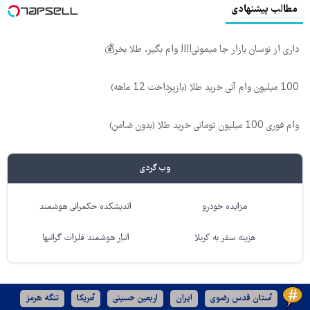
مطالب پیشنهادی
داری از نوسان بازار جا میمونی!!!! وام بگیر، طلا بخر💰
100 میلیون وام آنی خرید طلا (بازپرداخت 12 ماهه)
وام فوری 100 میلیون تومانی خرید طلا (بدون ضامن)
وب گردی
مزایده خودرو
اندیشکده حکمرانی هوشمند
هزینه سفر به کربلا
انبار هوشمند فلزات گرانبها
آستان قدس رضوی
ایران
اربعین حسینی
آمریکا
تنگه هرمز