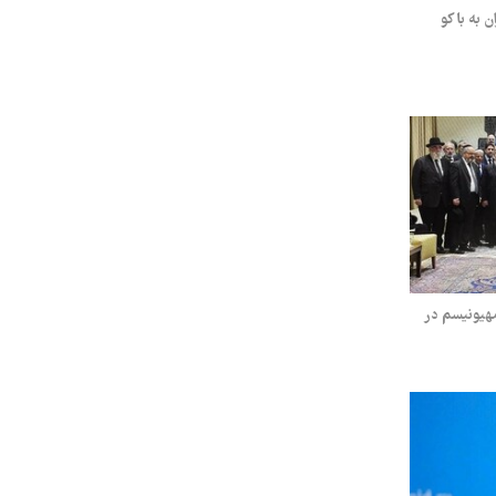
ن به باکو
صهیونیسم در