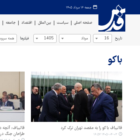
جمعه ۱۶ مرداد ۱۴۰۵
صفحه اصلی
سیاست
بین‌الملل
اقتصاد
جامعه
ف
تاریخ
فیلترها
16
مرداد
1405
همه سروی
باکو
قالیباف باکو را به مقصد تهران ترک کرد
قالیباف: آنچه 
طراحان جنگ در 
۱۴۰۵-۰۴-۰۳ ۱۶:۵۷