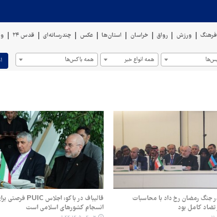
رهنگ
ورزش
رواق
خراسان
استان‌ها
عکس
چندرسانه‌ای
قدس ۲۴
وی
س‌ها
همه انواع خبر
همه باکس‌ها
ا
در جنگ رمضان رخ داد با محاسبات
قالیباف در باکو: اجلاس IC
تضاد کامل بود
انسجام کشورهای اسلامی است