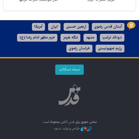
آستان قدس رضوی
اربعین حسینی
ایران
آمریکا
دونالد ترامپ
مشهد
تنگه هرمز
حرم مطهر امام رضا (ع)
رژیم صهیونیستی
خراسان رضوی
نسخه دسکتاپ
تمامی حقوق برای
قدس آنلاین
محفوظ است.
طراحی و تولید: نستوه