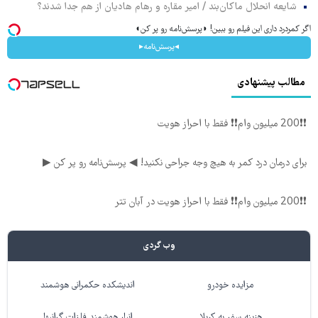
شایعه انحلال ماکان‌بند / امیر مقاره و رهام هادیان از هم جدا شدند؟
اگر کمردرد داری این فیلم رو ببین! ◗پرسش‌نامه رو پر کن◖
◂پرسش‌نامه▸
مطالب پیشنهادی
❗❗200 میلیون وام❗❗ فقط با احراز هویت
برای درمان درد کمر به هیچ وجه جراحی نکنید! ◀ پرسش‌نامه رو پر کن ▶
❗❗200 میلیون وام❗❗ فقط با احراز هویت در آبان تتر
وب گردی
مزایده خودرو
اندیشکده حکمرانی هوشمند
هزینه سفر به کربلا
انبار هوشمند فلزات گرانبها