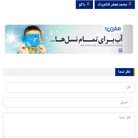
محمدجعفر قائم‌پناه
باکو
نظر شما