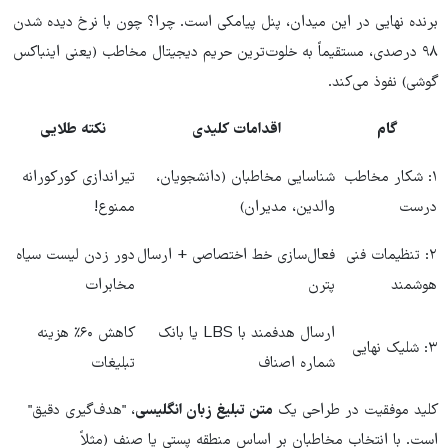
برنده نهایی در این میدان، پنل پیامکی است. چرا؟ چون با نرخ دیده شدن
۹۸ درصدی، مستقیماً به خلوت‌ترین حریم دیجیتال مخاطب (یعنی اینباکس
گوشی) نفوذ می‌کند.
گام
اقدامات کلیدی
نکته طلایی
۱: شکار مخاطب
شناسایی مخاطبان (دانشجویان،
تیراندازی کورکورانه
درست
والدین، مدیران)
ممنوع!
۲: تنظیمات فنی
فعال‌سازی خط اختصاصی + ارسال
دور زدن لیست سیاه
هوشمند
پترن
مخابرات
ارسال هدفمند با LBS یا بانک
کاهش ۶۰٪ هزینه
۳: شلیک نهایی
شماره اصناف
تبلیغات
کلید موفقیت در طراحی یک
متن تبلیغ زبان انگلیسی
، "هدف‌گیری دقیق"
است. با انتخاب مخاطبان بر اساس منطقه پستی یا صنف (مثلاً