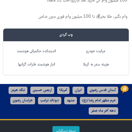
100 میلیون وام آنی خرید طلا (بازپرداخت 12 ماهه)
وام بگیر، طلا بخر💰 تا 100 میلیون وام فوری بدون ضامن
وب گردی
مزایده خودرو
اندیشکده حکمرانی هوشمند
هزینه سفر به کربلا
انبار هوشمند فلزات گرانبها
آستان قدس رضوی
ایران
آمریکا
اربعین حسینی
تنگه هرمز
حرم مطهر امام رضا (ع)
مشهد
دونالد ترامپ
خراسان رضوی
دهه آخر ماه صفر
نسخه دسکتاپ