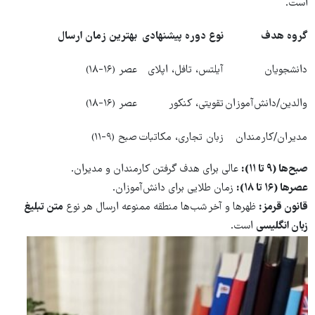
است.
گروه هدف
نوع دوره پیشنهادی
بهترین زمان ارسال
دانشجویان
آیلتس، تافل، اپلای
عصر (۱۶-۱۸)
والدین/دانش‌آموزان
تقویتی، کنکور
عصر (۱۶-۱۸)
مدیران/کارمندان
زبان تجاری، مکاتبات
صبح (۹-۱۱)
صبح‌ها (۹ تا ۱۱):
عالی برای هدف گرفتن کارمندان و مدیران.
عصرها (۱۶ تا ۱۸):
زمان طلایی برای دانش‌آموزان.
قانون قرمز:
ظهرها و آخر شب‌ها منطقه ممنوعه ارسال هر نوع
متن تبلیغ
زبان انگلیسی
است.