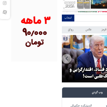
انتخاب
قرمز
عکس
رواق
 فساد، اقتدارگرایی و
۳ میلیون زائر اربعین به کشور
‌طلبی است!
بازگشتند
وب گردی
اندیشکده حکمرانی