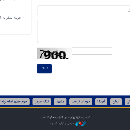
هزینه سفر به کر
ارسال
ی
ایران
آمریکا
دونالد ترامپ
مشهد
تنگه هرمز
حرم مطهر امام رضا 
تمامی حقوق برای
قدس آنلاین
محفوظ است.
طراحی و تولید: نستوه