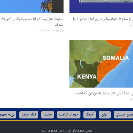
از سقوط هواپیمای باری امارات در دریا
شدند
۱۴۰۴-۰۷-۲۵ ۱۰:۱۹
کنیا ۶ کشته برجای گذاشت
بعین حسینی
ایران
آمریکا
دونالد ترامپ
مشهد
تنگه هرمز
رژیم صهیو
تمامی حقوق برای
قدس آنلاین
محفوظ است.