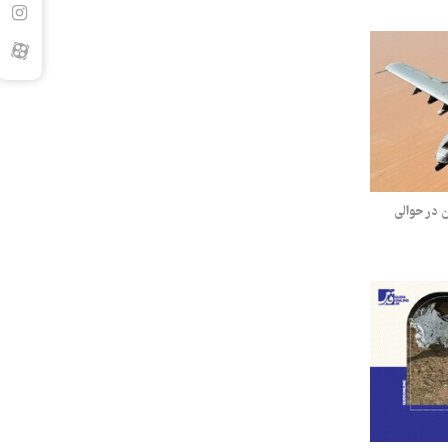
 هواپیمای A۱۰ دشمن در حوالی