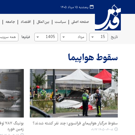
پنجشنبه ۱۵ مرداد ۱۴۰۵
صفحه اصلی
سیاست
بین‌الملل
اقتصاد
جامعه
ف
تاریخ
فیلترها
15
مرداد
1405
همه سرویس‌
سقوط هواپیما
سقوط مرگبار هواپیمای فرانسوی؛ چند نفر کشته شدند؟
بوئی
زمین خورد
۱۴۰۵-۰۴-۰۸ ۰۹:۲۷