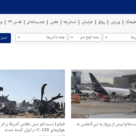
رهنگ
ورزش
رواق
خراسان
استان‌ها
عکس
چندرسانه‌ای
قدس ۲۴
وی
ها
همه انواع خبر
همه باکس‌ها
اخبار 
نگ ۷۸۷ لوفت‌هانزا پیش از پرواز به لس‌آنجلس به
فیلم | دست‌کم شش نظامی آمریکا بر اثر
هواپیمای C‑130 در ایران کشته شدند