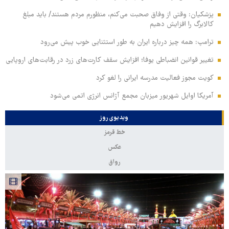
پزشکیان: وقتی از وفاق صحبت می‌کنم، منظورم مردم هستند/ باید مبلغ
کالابرگ را افزایش دهیم
ترامپ: همه چیز درباره ایران به طور استثنایی خوب پیش می‌رود
تغییر قوانین انضباطی یوفا؛ افزایش سقف کارت‌های زرد در رقابت‌های اروپایی
کویت مجوز فعالیت مدرسه ایرانی را لغو کرد
آمریکا اوایل شهریور میزبان مجمع آژانس انرژی اتمی می‌شود
ویدیوی روز
خط قرمز
عکس
رواق