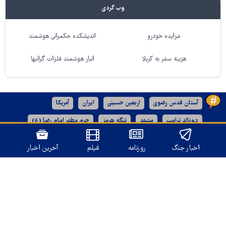
وب گردی
مزایده خودرو
اندیشکده حکمرانی هوشمند
هزینه سفر به کربلا
انبار هوشمند فلزات گرانبها
آستان قدس رضوی
اربعین حسینی
ایران
آمریکا
دونالد ترامپ
مشهد
تنگه هرمز
حرم مطهر امام رضا (ع)
خراسان رضوی
کربلا
اخبار جنگ
روزنامه
فیلم
آخرین اخبار
نسخه دسکتاپ