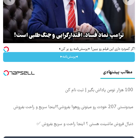
ترامپ نماد فساد، اقتدارگرایی و جنگ‌طلبی است!
اگر کمردرد داری این فیلم رو ببین! ◗پرسش‌نامه رو پر کن◖
◂پرسش‌نامه▸
مطالب پیشنهادی
100 هزار تومن پاداش بگیر | ثبت نام کن
میدونستی 207 خودت رو میتونی روهوا بفروشی؟اینجا سریع و راحت بفروش
دنبال فروش ماشینت هستی ؟ اینجا راحت و سریع بفروش ✅