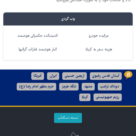
کالا و خدمات خود را به صورت اقساطی بفروشید
وب گردی
مزایده خودرو
اندیشکده حکمرانی هوشمند
هزینه سفر به کربلا
انبار هوشمند فلزات گرانبها
آستان قدس رضوی
اربعین حسینی
ایران
آمریکا
دونالد ترامپ
مشهد
تنگه هرمز
حرم مطهر امام رضا (ع)
رژیم صهیونیستی
کربلا
نسخه دسکتاپ