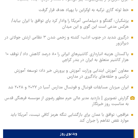
خط لوله گازی ترکیه به اوکراین با پهپاد هدف قرار گرفت
پزشکیان: گفتگو و دیپلماسی آمریکا را وادار کرد پای توافق با ایران بیاید/
هرکس مدعی است این گوی و این میدان
درگیری شدید در جنوب ادلب؛ کشته و زخمی شدن ۳ نظامی ارتش جولانی در
دیرالزور
پاکستان هزینه انبارداری کانتینرهای ایرانی را ۸۰ درصد کاهش داد / توقف ۱۰
هزار کانتینر متعلق به ایران در بندر کراچی
معاون آموزش ابتدایی وزارت آموزش و پرورش خبر داد؛ توسعه آموزش
ترکیبی و حلقه‌های یادگیری در مدارس
ایران میزبان مسابقات فوتبال و فوتسال مدارس آسیا در ۲۰۲۷ و ۲۰۲۸ شد
گزارش تصویری | بازدید مدیر عالی حرم مطهر رضوی از موسسه فرهنگی قدس
به مناسبت روز خبرنگار
عراقچی: توافق با عمان برای بازگشایی تنگه هرمز کافی نیست، آمریکا باید
موارد نقض تفاهم را جبران کند
ویدیوی روز