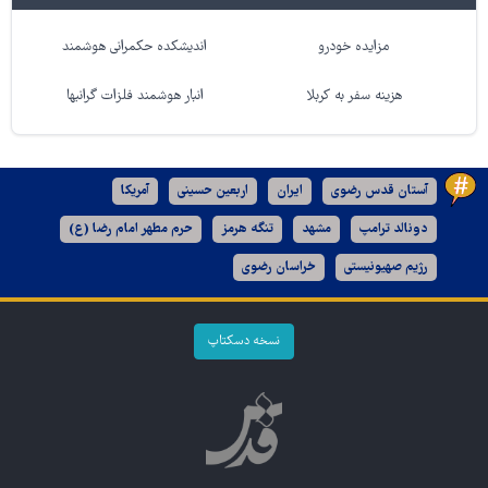
مزایده خودرو
اندیشکده حکمرانی هوشمند
هزینه سفر به کربلا
انبار هوشمند فلزات گرانبها
آستان قدس رضوی
ایران
اربعین حسینی
آمریکا
دونالد ترامپ
مشهد
تنگه هرمز
حرم مطهر امام رضا (ع)
رژیم صهیونیستی
خراسان رضوی
نسخه دسکتاپ