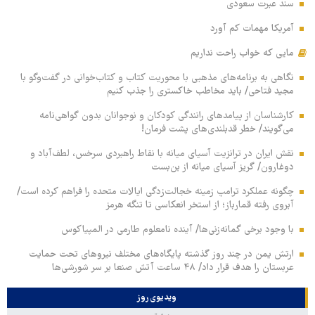
سند عبرت سعودی
آمریکا مهمات کم آورد
مایی که خواب راحت نداریم
نگاهی به برنامه‌های مذهبی با محوریت کتاب و کتاب‌خوانی در گفت‌وگو با
مجید فتاحی/ باید مخاطب خاکستری را جذب کنیم
کارشناسان از پیامدهای رانندگی کودکان و نوجوانان بدون گواهی‌نامه
می‌گویند/ خطر قدبلندی‌های پشت فرمان!
نقش ایران در ترانزیت آسیای میانه با نقاط راهبردی سرخس، لطف‌آباد و
دوغارون/ گریز آسیای میانه از بن‌بست
چگونه عملکرد ترامپ زمینه خجالت‌زدگی ایالات متحده را فراهم کرده است/
آبروی رفته قمارباز؛ از استخر انعکاسی تا تنگه هرمز
با وجود برخی گمانه‌زنی‌ها/ آینده نامعلوم طارمی در المپیاکوس
ارتش یمن در چند روز گذشته پایگاه‌های مختلف نیروهای تحت حمایت
عربستان را هدف قرار داد/ ۴۸ ساعت آتش صنعا بر سر شورشی‌ها
ویدیوی روز