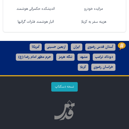
مزایده خودرو
اندیشکده حکمرانی هوشمند
هزینه سفر به کربلا
انبار هوشمند فلزات گرانبها
آستان قدس رضوی
ایران
اربعین حسینی
آمریکا
دونالد ترامپ
مشهد
تنگه هرمز
حرم مطهر امام رضا (ع)
خراسان رضوی
کربلا
نسخه دسکتاپ