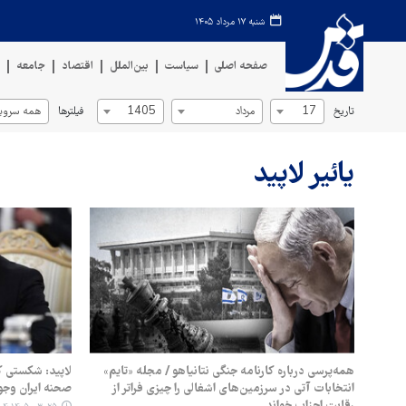
شنبه ۱۷ مرداد ۱۴۰۵
صفحه اصلی
سیاست
بین‌الملل
اقتصاد
جامعه
ف
تاریخ
فیلترها
17
مرداد
1405
همه سروی
یائیر لاپید
همه‌پرسی درباره کارنامه جنگی نتانیاهو / مجله «تایم»
لاپید: شکستی ک
انتخابات آتی در سرزمین‌های اشغالی را چیزی فراتر از
صحنه ایران وج
رقابت احزاب خواند