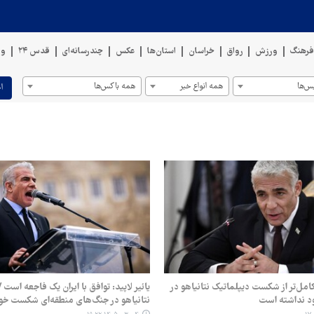
رهنگ
ورزش
رواق
خراسان
استان‌ها
عکس
چندرسانه‌ای
قدس ۲۴
وی
س‌ها
همه انواع خبر
همه باکس‌ها
ا
امل‌تر از شکست دیپلماتیک نتانیاهو در
یائیر لاپید: توافق با ایران یک فاجعه است /
ود نداشته است
نتانیاهو در جنگ‌های منطقه‌ای شکست خو