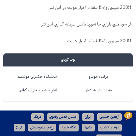
❗❗200 میلیون وام❗❗ فقط با احراز هویت در آبان تتر
از سود هیچ بازاری جا نمون! باکس سرمایه گذاری آبان تتر
❗❗200 میلیون وام❗❗ فقط با احراز هویت
وب گردی
مزایده خودرو
اندیشکده حکمرانی هوشمند
هزینه سفر به کربلا
انبار هوشمند فلزات گرانبها
اربعین حسینی
ایران
آستان قدس رضوی
آمریکا
دونالد ترامپ
مشهد
تنگه هرمز
رژیم صهیونیستی
کربلا