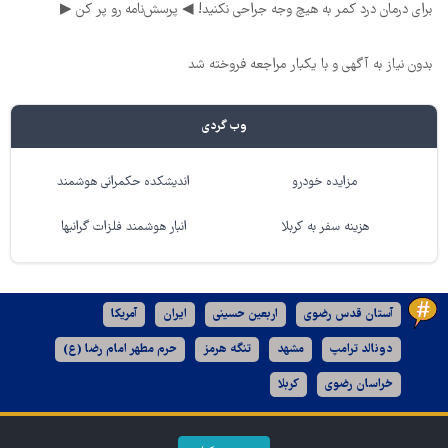
برای درمان درد کمر به هیچ وجه جراحی نکنید! ◀ پرسش‌نامه رو پر کن ▶
بدون نیاز به آگهی و با یکبار مراجعه فروخته شد
وب گردی
مزایده خودرو
اندیشکده حکمرانی هوشمند
هزینه سفر به کربلا
انبار هوشمند فلزات گرانبها
آستان قدس رضوی
اربعین حسینی
ایران
آمریکا
دونالد ترامپ
مشهد
تنگه هرمز
حرم مطهر امام رضا (ع)
خراسان رضوی
کربلا