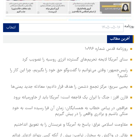
روزنامه:
انتخاب
آخرین مطالب
روزنامه قدس شماره ۱۰۹۹۶
سنای آمریکا لایحه تحریم‌های گسترده انرژی روسیه را تصویب کرد
رئیس‌جمهور: وقتی می‌توانیم با گفت‌وگو حق خود را بگیریم، چرا این کار را
نکنیم؟
یحیی سریع: مرکز تجمع دشمن را هدف قرار دادیم؛ معادله جدید یمنی‌ها
فارن افرز : جنگ با ایران یک فاجعه است؛ آمریکا باید از خاورمیانه برود
عراقچی در پیامی خطاب به همسایگان: زمان آن فرا رسیده است به خود
متکی باشیم و برادری واقعی را در پیش گیریم
مقاومت اسلامی عراق: پاسخ به آمریکا و عربستان را به تعویق انداختیم
بقائی در واکنش به سخنان ترامپ: پیش از آنکه کسی بتواند ادعای غنائم